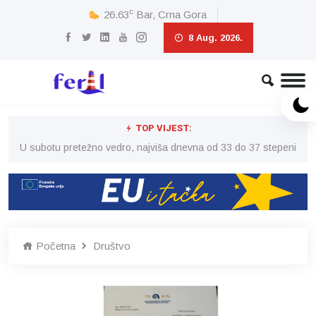
c
26.63
Bar, Crna Gora
8 Aug. 2026.
TOP VIJEST:
eni
U subotu pretežno vedro, najviša dnevna od 33 do 37 stepeni
U 
Početna
Društvo