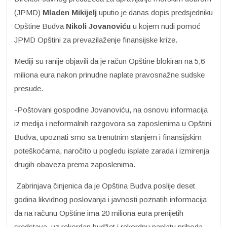
(JPMD)
Mladen Mikijelj
uputio je danas dopis predsjedniku
Opštine Budva
Nikoli Jovanoviću
u kojem nudi pomoć
JPMD Opštini za prevazilaženje finansijske krize.
Mediji su ranije objavili da je račun Opštine blokiran na 5,6
miliona eura nakon prinudne naplate pravosnažne sudske
presude.
-Poštovani gospodine Jovanoviću, na osnovu informacija
iz medija i neformalnih razgovora sa zaposlenima u Opštini
Budva, upoznati smo sa trenutnim stanjem i finansijskim
poteškoćama, naročito u pogledu isplate zarada i izmirenja
drugih obaveza prema zaposlenima.
Zabrinjava činjenica da je Opština Budva poslije deset
godina likvidnog poslovanja i javnosti poznatih informacija
da na računu Opštine ima 20 miliona eura prenijetih
sredstava, uz rekordan budžet i rekordnu naplatu prihoda,