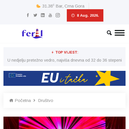
c
31.38
Bar, Crna Gora
8 Aug. 2026.
TOP VIJEST:
eni
U nedjelju pretežno vedro, najviša dnevna od 32 do 36 stepeni
U 
Početna
Društvo