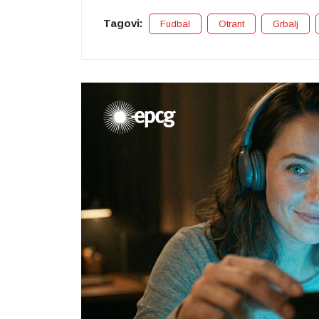
Tagovi:
Fudbal
Otrant
Grbalj