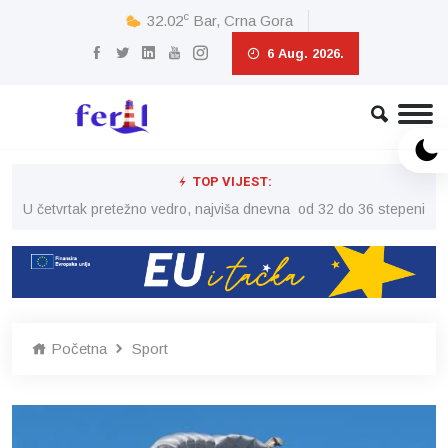
c
32.02
Bar, Crna Gora
6 Aug. 2026.
TOP VIJEST:
peni
U četvrtak pretežno vedro, najviša dnevna od 32 do 36 stepeni
U č
Početna
Sport