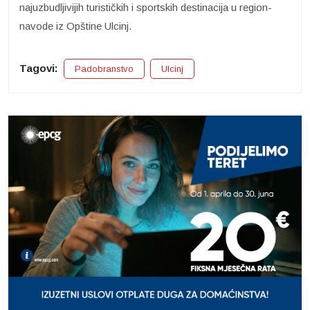
najuzbudljivijih turističkih i sportskih destinacija u region-
navode iz Opštine Ulcinj.
Tagovi:
Padobranstvo
Ulcinj