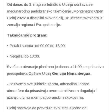
Od danas do 3. maja na letilištu u Ulcinju održava se
međunarodno padobransko takmičenje „Montenegro Open
Ulcinj 2026“ u disciplini skok na cilj, uz učešće takmičara iz
zemalja regiona i Evropske unije.
Takmičarski program:
• Petak i subota: od 09:00 do 18:00;
• Nedjelja: do 13:00.
Svečano otvaranje planirano je danas u 11:00, uz prisustvo
predsjednika Opštine Ulcinj
Gencija Nimanbegua
.
-Pozivamo sve ljubitelje sporta, adrenalina i dobre
atmosfere da prisustvuju ovom atraktivnom događaju i
uživaju u vrhunskim padobranskim skokovima.
Ulcinj nastavlja da potvrđuje svoj status jedne od