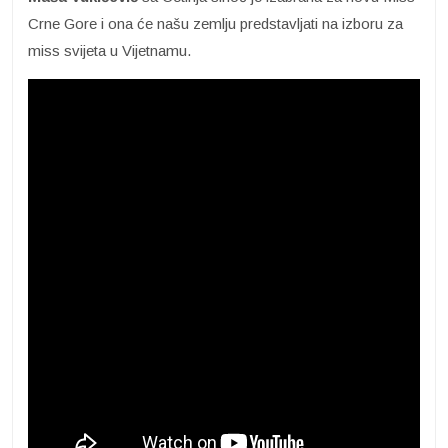
Crne Gore i ona će našu zemlju predstavljati na izboru za
miss svijeta u Vijetnamu.