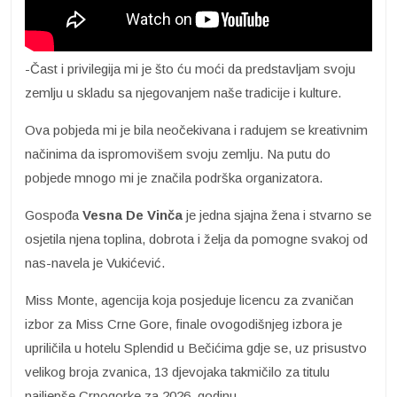
-Čast i privilegija mi je što ću moći da predstavljam svoju
zemlju u skladu sa njegovanjem naše tradicije i kulture.
Ova pobjeda mi je bila neočekivana i radujem se kreativnim
načinima da ispromovišem svoju zemlju. Na putu do
pobjede mnogo mi je značila podrška organizatora.
Gospođa
Vesna De Vinča
je jedna sjajna žena i stvarno se
osjetila njena toplina, dobrota i želja da pomogne svakoj od
nas-navela je Vukićević.
Miss Monte, agencija koja posjeduje licencu za zvaničan
izbor za Miss Crne Gore, finale ovogodišnjeg izbora je
upriličila u hotelu Splendid u Bečićima gdje se, uz prisustvo
velikog broja zvanica, 13 djevojaka takmičilo za titulu
najljepše Crnogorke za 2026. godinu.