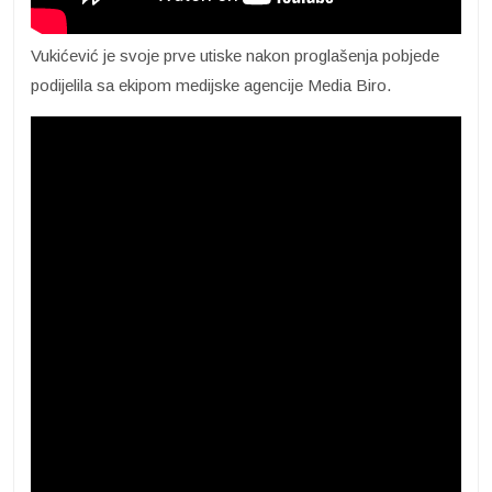
Vukićević je svoje prve utiske nakon proglašenja pobjede
podijelila sa ekipom medijske agencije Media Biro.