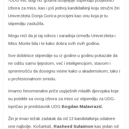
-UDG već dugi niz godina dodjeljuje stipendiju pobjednici
izbora za miss, kao i još jednoj kandidatkinji koju stručni žiri
Univerziteta Donja Gorica procijeni kao onu koja je tu
stipendiju zaslužila.
Mogu reći da je taj odnos i saradnja između Univerziteta i
Miss Monte bila i te kako dobra svih ovih godina.
Sve dobitnice stipendije su iz godine u godinu pokazale da
ne odišu samo ljepotom, već i inteligencijom, stavom i
spremnošću da dosegnu visine kako u akademskom, tako i
u profesionalnom smislu.
Imamo fenomenalne priče uspješnih mladih djevojaka koje
su potekle sa ovog izbora za miss uz stipendiju za UDG-
ispričao je predstavnik UDG
Bogdan Malavrazić
.
Žiri je imao težak zadatak da od 13 kandidatkinja odabere
one najbolje. Košarkaš,
Rasheed Sulaimon
kao jedan od