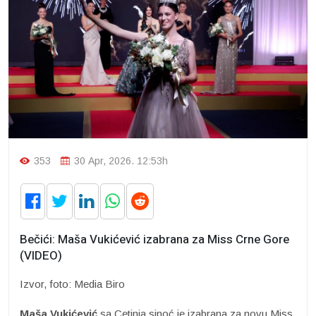
353
30 Apr, 2026. 12:53h
Bečići: Maša Vukićević izabrana za Miss Crne Gore
(VIDEO)
Izvor, foto: Media Biro
Maša Vukićević
sa Cetinja sinoć je izabrana za novu Miss