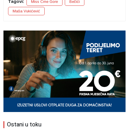
Tagovi:
Miss Crne Gore
Bečići
Maša Vukićević
Ostani u toku