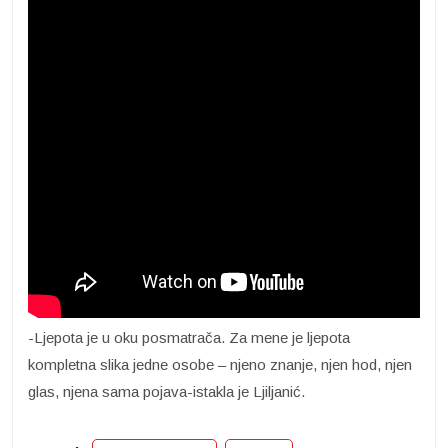
-Ljepota je u oku posmatrača. Za mene je ljepota
kompletna slika jedne osobe – njeno znanje, njen hod, njen
glas, njena sama pojava-istakla je Ljiljanić.