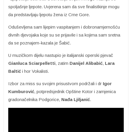
spoljašnje ljepote. Uvjerena sam da sve finalistkinje mogu
da predstavljaju ljepotu žena iz Crne Gore.
Oduševljena sam lijepim vaspitanjem i dobronamjernošću
divnih djevojaka koje su se prijavile i sa kojima sam sretna
da se poznajem-kazala je Šabić.
U muzičkom dijelu nastupio je italijanski operski pjevač
Gianluca Sciarpelletti
, zatim
Danijel
Alibabić
,
Lara
Baltić
i hor Vokalisti.
Izbor za miss su svojim prisustvom podržali i dr
Igor
Kumburović
, potpredsjednik Opštine Kotor i zamjenica
gradonačelnika Podgorice,
Nađa Ljiljanić
.