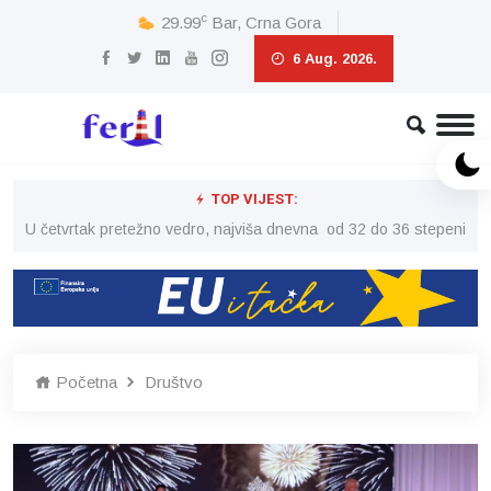
c
29.99
Bar, Crna Gora
6 Aug. 2026.
TOP VIJEST:
peni
U četvrtak pretežno vedro, najviša dnevna od 32 do 36 stepeni
U č
Početna
Društvo