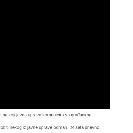
n na koji javna uprava komunicira sa građanima.
 dobiti nekog iz javne uprave odmah, 24 sata dnevno.