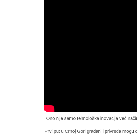
-Ono nije samo tehnološka inovacija već nači
Prvi put u Crnoj Gori građani i privreda mogu