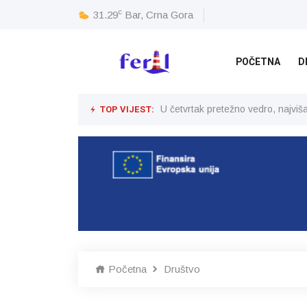
c
31.29
Bar, Crna Gora
POČETNA
D
TOP VIJEST:
U četvrtak pretežno vedro, najvi
Početna
Društvo