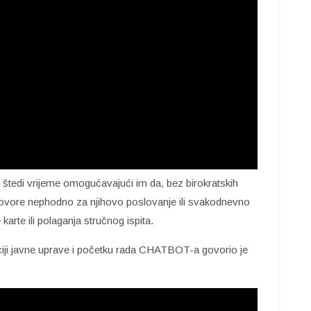
a štedi vrijeme omogućavajući im da, bez birokratskih
odgovore nephodno za njihovo poslovanje ili svakodnevno
karte ili polaganja stručnog ispita.
aciji javne uprave i početku rada CHATBOT-a govorio je