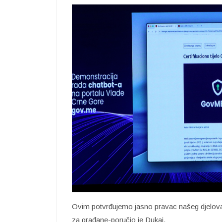
Ovim potvrđujemo jasno pravac našeg djelovan
za građane-poručio je Dukaj.