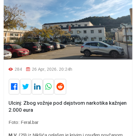
284
26 Apr, 2026. 20:24h
Ulcinj: Zbog vožnje pod dejstvom narkotika kažnjen
2.000 eura
Foto: Feral.bar
M.V.
(29) iz Nikšića oglašen je krivim i osuđen novčanom