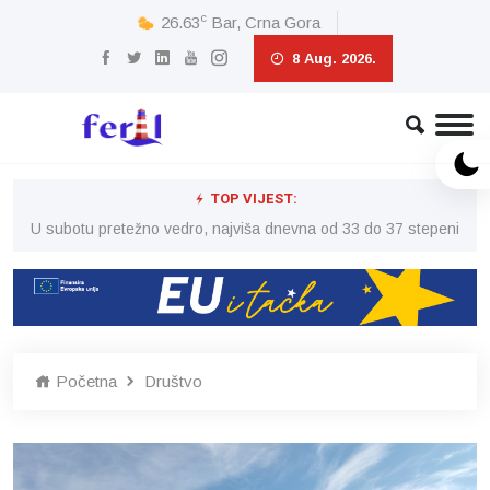
c
26.63
Bar, Crna Gora
8 Aug. 2026.
TOP VIJEST:
eni
U subotu pretežno vedro, najviša dnevna od 33 do 37 stepeni
U 
Početna
Društvo