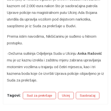
kaznom od 2.000 eura nakon što je saobraćajna patrola
Uprave policije na magistralnom putu Ulcinj-Ada Bojana
utvrdila da upravlja vozilom pod dejstvom narkotika,
saopšteno je iz Suda za prekršaje u Budvi.
Prema istim navodima, Nikšićaninu je suđeno u hitnom
postupku.
-Dežurna sutkinja Odjeljenja Suda u Ulcinju
Anka Rašović
mu je uz kaznu izrekla i zaštitnu mjeru zabrana upravljanja
motornim vozilima u trajanju od četiri mjeseca, kao i tri
kaznena boda koje će izvršiti Uprava policije-objavljeno je iz
Suda za prekršaje.
Tagovi:
Sud za prekršaje
Ulcinj
Saobraćaj