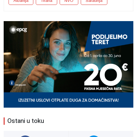
Albanija
Tirana
NVO
Saradnja
Ostani u toku