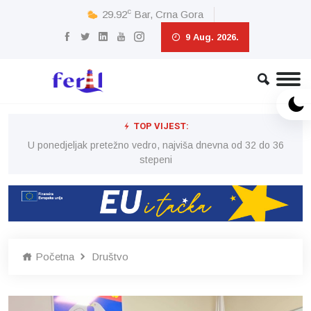
c
29.92
Bar, Crna Gora
9 Aug. 2026.
TOP VIJEST:
6
U ponedjeljak pretežno vedro, najviša dnevna od 32 do 36
stepeni
Početna
Društvo