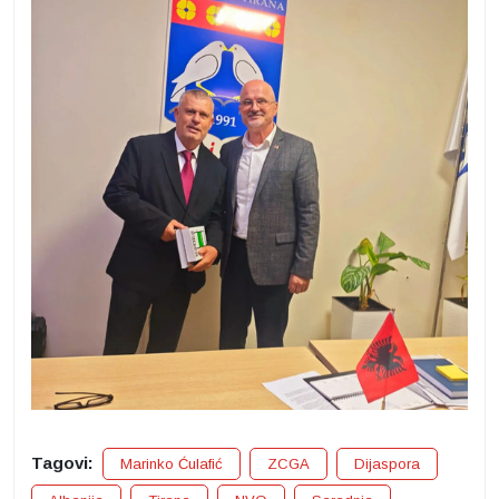
Tagovi:
Marinko Ćulafić
ZCGA
Dijaspora