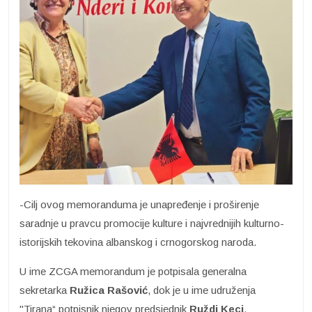
-Cilj ovog memoranduma je unapređenje i proširenje
saradnje u pravcu promocije kulture i najvrednijih kulturno-
istorijskih tekovina albanskog i crnogorskog naroda.
U ime ZCGA memorandum je potpisala generalna
sekretarka
Ružica Rašović
, dok je u ime udruženja
"Tirana“ potpisnik njegov predsjednik
Ruždi Keci
.