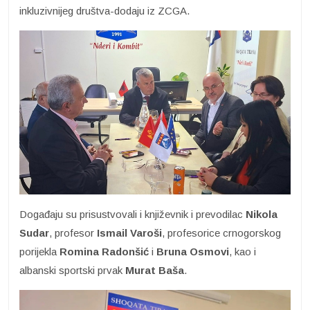
inkluzivnijeg društva-dodaju iz ZCGA.
Događaju su prisustvovali i književnik i prevodilac
Nikola
Sudar
, profesor
Ismail Varoši
, profesorice crnogorskog
porijekla
Romina Radonšić
i
Bruna Osmovi
, kao i
albanski sportski prvak
Murat Baša
.