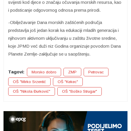
svijesti kod djece o značaju očuvanja morskih resursa, kao
i podsticanje odgovornog odnosa prema prirodi.
-Obilježavanje Dana morskih zaštićenih područja
predstavlja još jedan korak ka edukaciji mladih generacija i
njihovom aktivnom uključivanju u zaštitu životne sredine,
koje JPMD već duži niz Godina organizuje povodom Dana
Planete Zemlje-zaključuje se u saopštenju.
Tagovi:
Morsko dobro
ZMP
Petrovac
OŠ "Mirko Srzentić
OŠ "Kekec"
OŠ "Nikola Đurković"
OŠ "Boško Strugar"