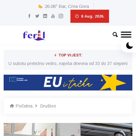
c
26.08
Bar, Crna Gora
8 Aug. 2026.
TOP VIJEST:
eni
U subotu pretežno vedro, najviša dnevna od 33 do 37 stepeni
U 
Početna
Društvo