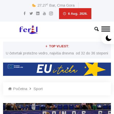
c
27.27
Bar, Crna Gora
6 Aug. 2026.
TOP VIJEST:
peni
U četvrtak pretežno vedro, najviša dnevna od 32 do 36 stepeni
U č
Početna
Sport