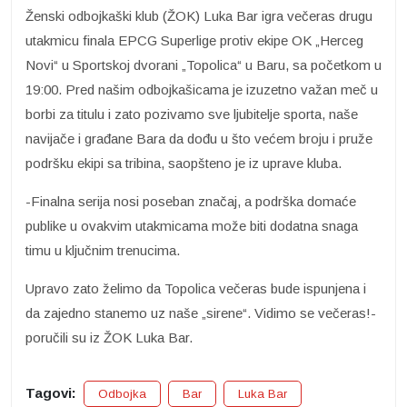
Ženski odbojkaški klub (ŽOK) Luka Bar igra večeras drugu
utakmicu finala EPCG Superlige protiv ekipe OK „Herceg
Novi“ u Sportskoj dvorani „Topolica“ u Baru, sa početkom u
19:00. Pred našim odbojkašicama je izuzetno važan meč u
borbi za titulu i zato pozivamo sve ljubitelje sporta, naše
navijače i građane Bara da dođu u što većem broju i pruže
podršku ekipi sa tribina, saopšteno je iz uprave kluba.
-Finalna serija nosi poseban značaj, a podrška domaće
publike u ovakvim utakmicama može biti dodatna snaga
timu u ključnim trenucima.
Upravo zato želimo da Topolica večeras bude ispunjena i
da zajedno stanemo uz naše „sirene“. Vidimo se večeras!-
poručili su iz ŽOK Luka Bar.
Tagovi:
Odbojka
Bar
Luka Bar