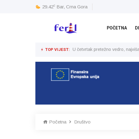
c
29.42
Bar, Crna Gora
POČETNA
D
TOP VIJEST:
U četvrtak pretežno vedro, najvi
Početna
Društvo