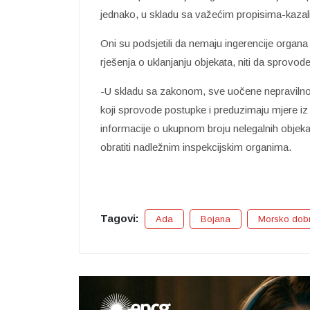
jednako, u skladu sa važećim propisima-kazal
Oni su podsjetili da nemaju ingerencije organ
rješenja o uklanjanju objekata, niti da sprovod
-U skladu sa zakonom, sve uočene nepravilno
koji sprovode postupke i preduzimaju mjere iz
informacije o ukupnom broju nelegalnih objekata
obratiti nadležnim inspekcijskim organima.
Tagovi:
Ada
Bojana
Morsko dob