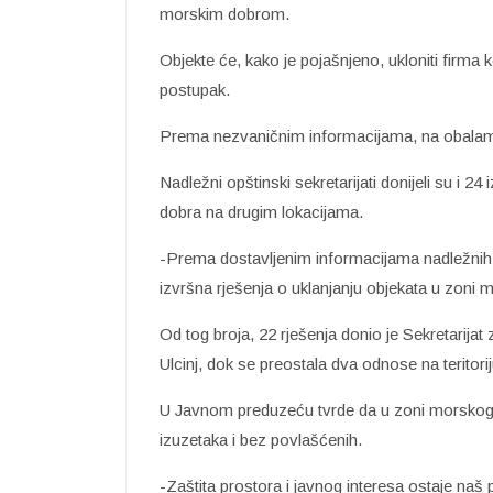
morskim dobrom.
Objekte će, kako je pojašnjeno, ukloniti firma
postupak.
Prema nezvaničnim informacijama, na obalama 
Nadležni opštinski sekretarijati donijeli su i 2
dobra na drugim lokacijama.
-Prema dostavljenim informacijama nadležnih 
izvršna rješenja o uklanjanju objekata u zoni
Od tog broja, 22 rješenja donio je Sekretarija
Ulcinj, dok se preostala dva odnose na terito
U Javnom preduzeću tvrde da u zoni morskog 
izuzetaka i bez povlašćenih.
-Zaštita prostora i javnog interesa ostaje naš pr