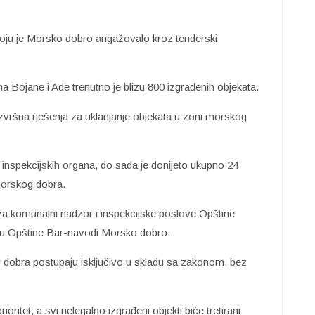
 koju je Morsko dobro angažovalo kroz tenderski
Bojane i Ade trenutno je blizu 800 izgrađenih objekata.
4 izvršna rješenja za uklanjanje objekata u zoni morskog
inspekcijskih organa, do sada je donijeto ukupno 24
 morskog dobra.
t za komunalni nadzor i inspekcijske poslove Opštine
riju Opštine Bar-navodi Morsko dobro.
dobra postupaju isključivo u skladu sa zakonom, bez
ioritet, a svi nelegalno izgrađeni objekti biće tretirani