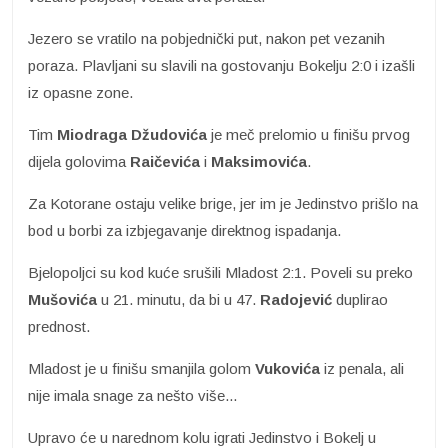
Jezero se vratilo na pobjednički put, nakon pet vezanih
poraza. Plavljani su slavili na gostovanju Bokelju 2:0 i izašli
iz opasne zone.
Tim
Miodraga Džudovića
je meč prelomio u finišu prvog
dijela golovima
Raičevića
i
Maksimovića
.
Za Kotorane ostaju velike brige, jer im je Jedinstvo prišlo na
bod u borbi za izbjegavanje direktnog ispadanja.
Bjelopoljci su kod kuće srušili Mladost 2:1. Poveli su preko
Mušovića
u 21. minutu, da bi u 47.
Radojević
duplirao
prednost.
Mladost je u finišu smanjila golom
Vukovića
iz penala, ali
nije imala snage za nešto više...
Upravo će u narednom kolu igrati Jedinstvo i Bokelj u