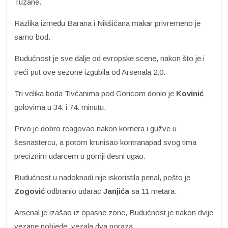
Tuzane.
Razlika između Barana i Nikšićana makar privremeno je
samo bod.
Budućnost je sve dalje od evropske scene, nakon što je i
treći put ove sezone izgubila od Arsenala 2:0.
Tri velika boda Tivćanima pod Goricom donio je
Kovinić
golovima u 34. i 74. minutu.
Prvo je dobro reagovao nakon kornera i gužve u
šesnastercu, a potom krunisao kontranapad svog tima
preciznim udarcem u gornji desni ugao.
Budućnost u nadoknadi nije iskoristila penal, pošto je
Zogović
odbranio udarac
Janjića
sa 11 metara.
Arsenal je izašao iz opasne zone, Budućnost je nakon dvije
vezane pobjede, vezala dva poraza.