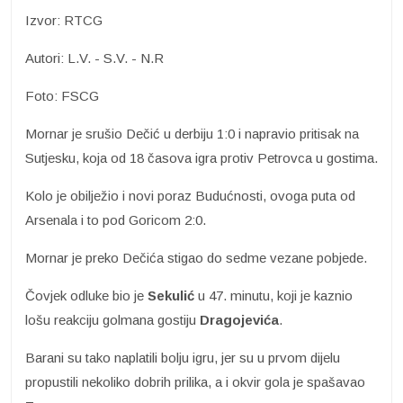
Izvor: RTCG
Autori: L.V. - S.V. - N.R
Foto: FSCG
Mornar je srušio Dečić u derbiju 1:0 i napravio pritisak na
Sutjesku, koja od 18 časova igra protiv Petrovca u gostima.
Kolo je obilježio i novi poraz Budućnosti, ovoga puta od
Arsenala i to pod Goricom 2:0.
Mornar je preko Dečića stigao do sedme vezane pobjede.
Čovjek odluke bio je
Sekulić
u 47. minutu, koji je kaznio
lošu reakciju golmana gostiju
Dragojevića
.
Barani su tako naplatili bolju igru, jer su u prvom dijelu
propustili nekoliko dobrih prilika, a i okvir gola je spašavao