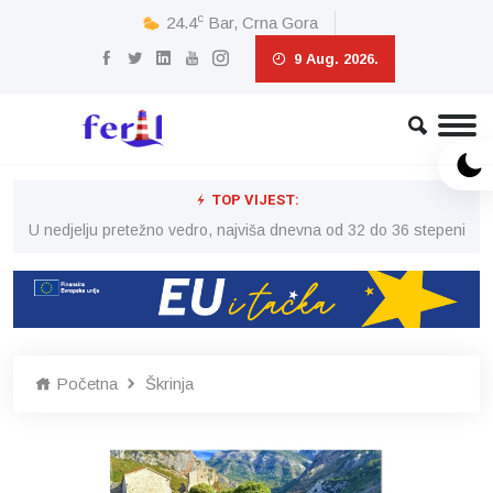
c
24.4
Bar, Crna Gora
9 Aug. 2026.
TOP VIJEST:
eni
U nedjelju pretežno vedro, najviša dnevna od 32 do 36 stepeni
U 
Početna
Škrinja