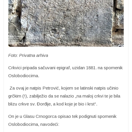
Foto: Privatna arhiva
Crkvici pripada sačuvani epigraf, uzidan 1881. na spomenik
Oslobodiocima.
Za ovaj je natpis Petrović, kojem se latinski natpis učinio
grčkim (!), zabilježio da se nalazio „na maloj crkvi te je bila
blizu crkve sv. Đorđije, a kod koje je bio i krst“.
On je u Glasu Crnogorca opisao tek podignuti spomenik
Oslobodiocima, navodeći: