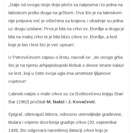
„Dalje od ovoga stoje dvije ploče sa natpisima i to jedna na
latinskom jeziku druga na grčkom. Ova što je na latinskom
nije potpuna već je oštećena sa krajeva, i obadvije su jedna
uz drugu uzidane. Prva je bila na crkvi sv. Đorđije a druga je
bila na maloj crkvi te je bila blizu crkve sv. Đorđije, a kod
koje je bio i krst što je već opisan“.
U Petrovićevom zapisu o krstu, navodi se: „do onoga grba
što je na njemu arhijepiskopski klobuk s desne strane nalazi
se krst, koji u četiri svoja ugla ima umetnute ljiljanove
cvjetove“.
Latinski natpis s male crkve su za Boškovićevu knjigu Stari
Bar (1962) pročitali
M. Nakić
i
J. Kovačević
.
Epigraf, otkrivajući ktitora, odnosno utemeljitelje građevine,
titulara i vrijeme dovršenja gradnje crkve (20. septembar
1438, što odgovara navedenoj dataciji crkve koju je