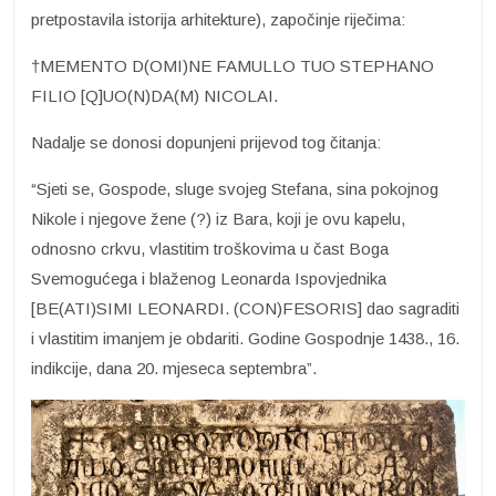
pretpostavila istorija arhitekture), započinje riječima:
†MEMENTO D(OMI)NE FAMULLO TUO STEPHANO
FILIO [Q]UO(N)DA(M) NICOLAI.
Nadalje se donosi dopunjeni prijevod tog čitanja:
“Sjeti se, Gospode, sluge svojeg Stefana, sina pokojnog
Nikole i njegove žene (?) iz Bara, koji je ovu kapelu,
odnosno crkvu, vlastitim troškovima u čast Boga
Svemogućega i blaženog Leonarda Ispovjednika
[BE(ATI)SIMI LEONARDI. (CON)FESORIS] dao sagraditi
i vlastitim imanjem je obdariti. Godine Gospodnje 1438., 16.
indikcije, dana 20. mjeseca septembra”.