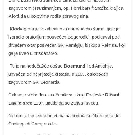
zagovorom (zauzimanjem, op. Feral.bar) franačka kraljica
Klotilda
u bolovima rodila zdravog sina.
Klodvig
mu je iz zahvalnosti darovao dio šume, gdje je
izgradio oratorijum posvećen Bogorodici, podigavši pod
drvećem oltar posvećen Sv. Remigiju, biskupu Reimsa, koji
ga je uveo u hrišćanstvo.
Tu je na hodočašće došao
Boemund I
od Antiohije,
uhvaćen od neprijatelja krstaša, a 1103. oslobođen
zagovorom Sv. Leonarda.
Čak se, oslobođen zatočeništva, i kralj Engleske
Ričard
Lavlje srce
1197. uputio da se zahvali svecu.
Noblac je bio jedna od etapa na hodočasničkom putu do
Santiaga di Compostele.