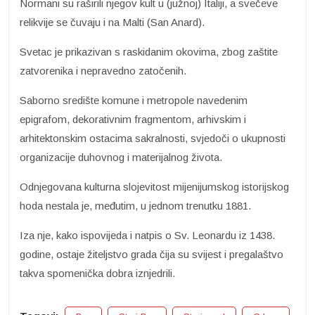
Normani su raširili njegov kult u (južnoj) Italiji, a svečeve
relikvije se čuvaju i na Malti (San Anard).
Svetac je prikazivan s raskidanim okovima, zbog zaštite
zatvorenika i nepravedno zatočenih.
Saborno središte komune i metropole navedenim
epigrafom, dekorativnim fragmentom, arhivskim i
arhitektonskim ostacima sakralnosti, svjedoči o ukupnosti
organizacije duhovnog i materijalnog života.
Odnjegovana kulturna slojevitost mijenijumskog istorijskog
hoda nestala je, međutim, u jednom trenutku 1881.
Iza nje, kako ispovijeda i natpis o Sv. Leonardu iz 1438.
godine, ostaje žiteljstvo grada čija su svijest i pregalaštvo
takva spomenička dobra iznjedrili.