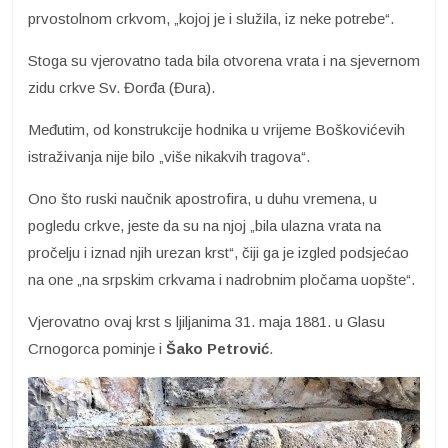
prvostolnom crkvom, „kojoj je i služila, iz neke potrebe“.
Stoga su vjerovatno tada bila otvorena vrata i na sjevernom
zidu crkve Sv. Đorđa (Đura).
Međutim, od konstrukcije hodnika u vrijeme Boškovićevih
istraživanja nije bilo „više nikakvih tragova“.
Ono što ruski naučnik apostrofira, u duhu vremena, u
pogledu crkve, jeste da su na njoj „bila ulazna vrata na
pročelju i iznad njih urezan krst“, čiji ga je izgled podsjećao
na one „na srpskim crkvama i nadrobnim pločama uopšte“.
Vjerovatno ovaj krst s ljiljanima 31. maja 1881. u Glasu
Crnogorca pominje i
Šako Petrović
.