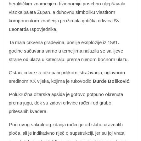
heraldičkim znamenjem fizionomiju posebno uljepšavala
visoka palata Župan, a duhovnu simboliku vlastitom
komponentom značenja prožimala gotička crkvica Sv.
Leonarda Ispovjednika.
Ta mala crkvena građevina, poslije eksplozije iz 1881.
godine sačuvana samo u temeljima,nalazila se sa lijeve
strane od ulaza u katedralu, prema njenom bočnom ulazu.
Ostaci crkve su otkopani prilikom istraživanja, uglavnom
sredinom XX vijeka, kojima je rukovodio
Đurđe Bošković
.
Polukružna oltarska apsida je gotovo potpuno okrenuta
prema jugu, dok su zidovi crkvice rađeni od grubo
pritesanih kvadera.
Pod ovog sakralnog zdanja rađen je od slabo uravnatih
ploča, ali je indikativno riječ o supstrukciji, jer su joj vrata