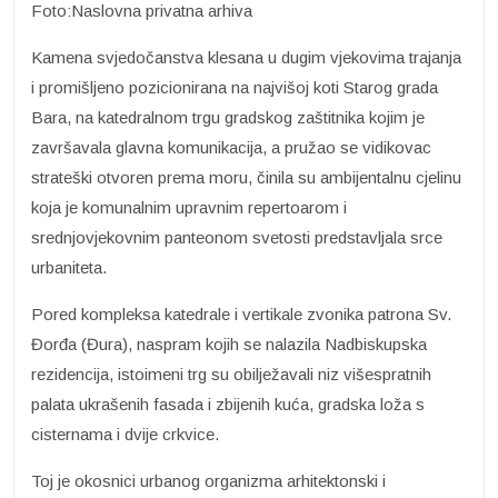
Foto:Naslovna privatna arhiva
Kamena svjedočanstva klesana u dugim vjekovima trajanja
i promišljeno pozicionirana na najvišoj koti Starog grada
Bara, na katedralnom trgu gradskog zaštitnika kojim je
završavala glavna komunikacija, a pružao se vidikovac
strateški otvoren prema moru, činila su ambijentalnu cjelinu
koja je komunalnim upravnim repertoarom i
srednjovjekovnim panteonom svetosti predstavljala srce
urbaniteta.
Pored kompleksa katedrale i vertikale zvonika patrona Sv.
Đorđa (Đura), naspram kojih se nalazila Nadbiskupska
rezidencija, istoimeni trg su obilježavali niz višespratnih
palata ukrašenih fasada i zbijenih kuća, gradska loža s
cisternama i dvije crkvice.
Toj je okosnici urbanog organizma arhitektonski i