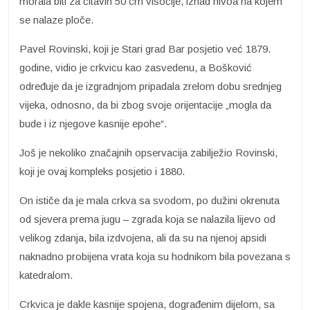
morala biti za čitavih 50 cm visočije, iznad nivoa na kojem
se nalaze ploče.
Pavel Rovinski, koji je Stari grad Bar posjetio već 1879.
godine, vidio je crkvicu kao zasvedenu, a Bošković
određuje da je izgradnjom pripadala zrelom dobu srednjeg
vijeka, odnosno, da bi zbog svoje orijentacije „mogla da
bude i iz njegove kasnije epohe“.
Još je nekoliko značajnih opservacija zabilježio Rovinski,
koji je ovaj kompleks posjetio i 1880.
On ističe da je mala crkva sa svodom, po dužini okrenuta
od sjevera prema jugu – zgrada koja se nalazila lijevo od
velikog zdanja, bila izdvojena, ali da su na njenoj apsidi
naknadno probijena vrata koja su hodnikom bila povezana s
katedralom.
Crkvica je dakle kasnije spojena, dograđenim dijelom, sa