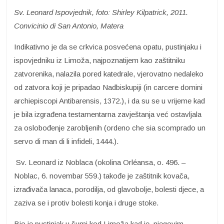
Sv. Leonard Ispovjednik, foto: Shirley Kilpatrick, 2011.
Convicinio di San Antonio, Matera
Indikativno je da se crkvica posvećena opatu, pustinjaku i
ispovjedniku iz Limoža, najpoznatijem kao zaštitniku
zatvorenika, nalazila pored katedrale, vjerovatno nedaleko
od zatvora koji je pripadao Nadbiskupiji (in carcere domini
archiepiscopi Antibarensis, 1372.), i da su se u vrijeme kad
je bila izgrađena testamentarna zavještanja već ostavljala
za oslobođenje zarobljenih (ordeno che sia scomprado un
servo di man di li infideli, 1444.).
Sv. Leonard iz Noblaca (okolina Orléansa, o. 496. –
Noblac, 6. novembar 559.) takođe je zaštitnik kovača,
izrađivača lanaca, porodilja, od glavobolje, bolesti djece, a
zaziva se i protiv bolesti konja i druge stoke.
Bio je pustinjak u šumi kod Limoža kad je, njegovim