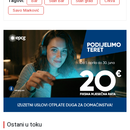
Tagovi:
Bar
Stari Bar
Stari grad
Crkva
Savo Marković
Ostani u toku