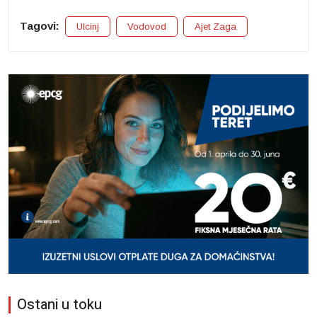
Tagovi:
Ulcinj
Vodovod
Ajet Zaga
Ostani u toku