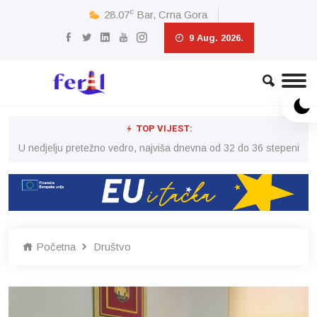
c
28.07
Bar, Crna Gora
9 Aug. 2026.
TOP VIJEST:
eni
U nedjelju pretežno vedro, najviša dnevna od 32 do 36 stepeni
U 
Početna
Društvo