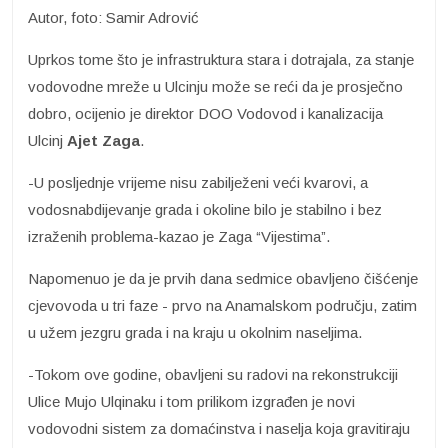
Autor, foto: Samir Adrović
Uprkos tome što je infrastruktura stara i dotrajala, za stanje
vodovodne mreže u Ulcinju može se reći da je prosječno
dobro, ocijenio je direktor DOO Vodovod i kanalizacija
Ulcinj
Ajet Zaga
.
-U posljednje vrijeme nisu zabilježeni veći kvarovi, a
vodosnabdijevanje grada i okoline bilo je stabilno i bez
izraženih problema-kazao je Zaga “Vijestima”.
Napomenuo je da je prvih dana sedmice obavljeno čišćenje
cjevovoda u tri faze - prvo na Anamalskom području, zatim
u užem jezgru grada i na kraju u okolnim naseljima.
-Tokom ove godine, obavljeni su radovi na rekonstrukciji
Ulice Mujo Ulqinaku i tom prilikom izgrađen je novi
vodovodni sistem za domaćinstva i naselja koja gravitiraju