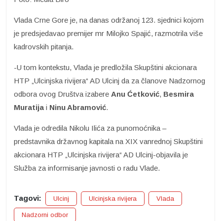
Vlada Crne Gore je, na danas održanoj 123. sjednici kojom
je predsjedavao premijer mr Milojko Spajić, razmotrila više
kadrovskih pitanja.
-U tom kontekstu, Vlada je predložila Skupštini akcionara
HTP „Ulcinjska rivijera“ AD Ulcinj da za članove Nadzornog
odbora ovog Društva izabere
Anu Ćetković
,
Besmira
Muratija
i
Ninu Abramović
.
Vlada je odredila Nikolu Ilića za punomoćnika –
predstavnika državnog kapitala na XIX vanrednoj Skupštini
akcionara HTP „Ulcinjska rivijera“ AD Ulcinj-objavila je
Služba za informisanje javnosti o radu Vlade.
Tagovi:
Ulcinj
Ulcinjska rivijera
Vlada
Nadzorni odbor