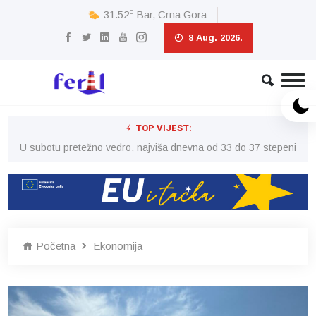
c
31.52
Bar, Crna Gora
8 Aug. 2026.
TOP VIJEST:
eni
U subotu pretežno vedro, najviša dnevna od 33 do 37 stepeni
U 
Početna
Ekonomija