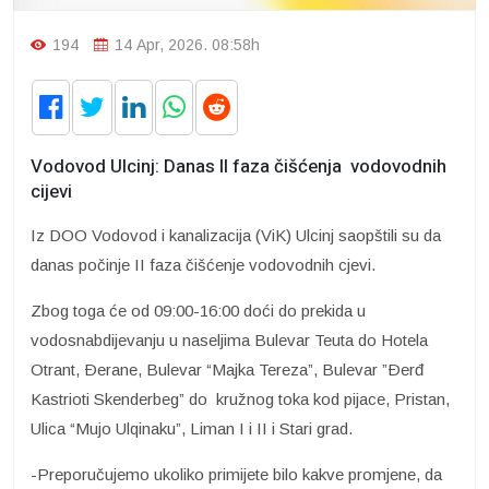
194
14 Apr, 2026. 08:58h
Vodovod Ulcinj: Danas II faza čišćenja vodovodnih
cijevi
Iz DOO Vodovod i kanalizacija (ViK) Ulcinj saopštili su da
danas počinje II faza čišćenje vodovodnih cjevi.
Zbog toga će od 09:00-16:00 doći do prekida u
vodosnabdijevanju u naseljima Bulevar Teuta do Hotela
Otrant, Ðerane, Bulevar “Majka Tereza”, Bulevar ”Ðerđ
Kastrioti Skenderbeg” do kružnog toka kod pijace, Pristan,
Ulica “Mujo Ulqinaku”, Liman I i II i Stari grad.
-Preporučujemo ukoliko primijete bilo kakve promjene, da