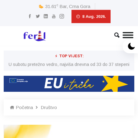
c
31.61
Bar, Crna Gora
8 Aug. 2026.
TOP VIJEST:
eni
U subotu pretežno vedro, najviša dnevna od 33 do 37 stepeni
U 
Početna
Društvo