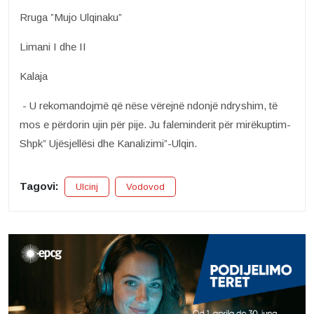
Rruga ”Mujo Ulqinaku”
Limani I dhe II
Kalaja
- U rekomandojmë që nëse vërejnë ndonjë ndryshim, të
mos e përdorin ujin për pije. Ju faleminderit për mirëkuptim-
Shpk” Ujësjellësi dhe Kanalizimi”-Ulqin.
Tagovi:
Ulcinj
Vodovod