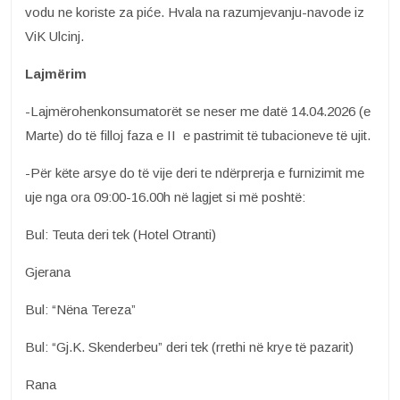
vodu ne koriste za piće. Hvala na razumjevanju-navode iz
ViK Ulcinj.
Lajmërim
-Lajmërohenkonsumatorët se neser me datë 14.04.2026 (e
Marte) do të filloj faza e II e pastrimit të tubacioneve të ujit.
-Për këte arsye do të vije deri te ndërprerja e furnizimit me
uje nga ora 09:00-16.00h në lagjet si më poshtë:
Bul: Teuta deri tek (Hotel Otranti)
Gjerana
Bul: “Nëna Tereza”
Bul: “Gj.K. Skenderbeu” deri tek (rrethi në krye të pazarit)
Rana