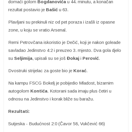
domaći golom
Bogdanovića
u 44. minutu, a konačan
rezultat postavio je
Bašić
u 63.
Plavljani su prekinuli niz od pet poraza i izašli iz opasne
zone, u koju se vratio Arsenal.
Remi Petrovčana iskoristio je Dečić, koji je nakon goleade
savladao Jedinstvo 4:2 i preuzeo 3. mjesto. Dva gola djelo
su
Seljimija
, upisali su se još
Đokaj
i
Perović
.
Dvostruki strijelac za goste bio je
Korać
.
Na kampu FSCG Bokelj je pobijedio Mladost, bizarnim
autogolom
Kontića
. Kotorani sada imaju plus četiri u
odnosu na Jedinstvo i korak bliže su baražu.
Rezultati:
Sutjeska - Budućnost 2:0 (Čavor 58, Vukčević 66)