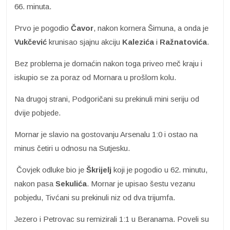
66. minuta.
Prvo je pogodio
Čavor
, nakon kornera Šimuna, a onda je
Vukčević
krunisao sjajnu akciju
Kalezića
i
Ražnatovića
.
Bez problema je domaćin nakon toga priveo meč kraju i
iskupio se za poraz od Mornara u prošlom kolu.
Na drugoj strani, Podgoričani su prekinuli mini seriju od
dvije pobjede.
Mornar je slavio na gostovanju Arsenalu 1:0 i ostao na
minus četiri u odnosu na Sutjesku.
Čovjek odluke bio je
Škrijelj
koji je pogodio u 62. minutu,
nakon pasa
Sekulića
. Mornar je upisao šestu vezanu
pobjedu, Tivćani su prekinuli niz od dva trijumfa.
Jezero i Petrovac su remizirali 1:1 u Beranama. Poveli su