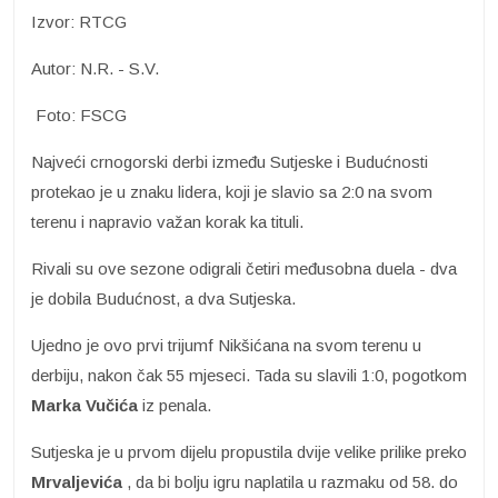
Izvor: RTCG
Autor: N.R. - S.V.
Foto: FSCG
Najveći crnogorski derbi između Sutjeske i Budućnosti
protekao je u znaku lidera, koji je slavio sa 2:0 na svom
terenu i napravio važan korak ka tituli.
Rivali su ove sezone odigrali četiri međusobna duela - dva
je dobila Budućnost, a dva Sutjeska.
Ujedno je ovo prvi trijumf Nikšićana na svom terenu u
derbiju, nakon čak 55 mjeseci. Tada su slavili 1:0, pogotkom
Marka Vučića
iz penala.
Sutjeska je u prvom dijelu propustila dvije velike prilike preko
Mrvaljevića
, da bi bolju igru naplatila u razmaku od 58. do