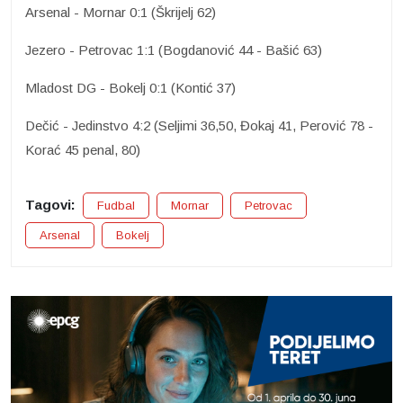
Arsenal - Mornar 0:1 (Škrijelj 62)
Jezero - Petrovac 1:1 (Bogdanović 44 - Bašić 63)
Mladost DG - Bokelj 0:1 (Kontić 37)
Dečić - Jedinstvo 4:2 (Seljimi 36,50, Đokaj 41, Perović 78 -
Korać 45 penal, 80)
Tagovi:
Fudbal
Mornar
Petrovac
Arsenal
Bokelj