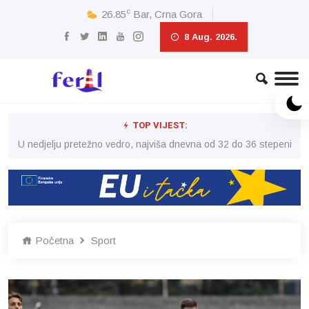
c
26.85
Bar, Crna Gora
8 Aug. 2026.
TOP VIJEST:
eni
U nedjelju pretežno vedro, najviša dnevna od 32 do 36 stepeni
U 
Početna
Sport