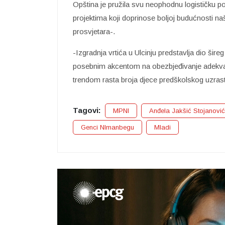
Opština je pružila svu neophodnu logističku 
projektima koji doprinose boljoj budućnosti naš
prosvjetara-.
-Izgradnja vrtića u Ulcinju predstavlja dio ši
posebnim akcentom na obezbjeđivanje adekvat
trendom rasta broja djece predškolskog uzras
Tagovi:
MPNI
Anđela Jakšić Stojanović
Genci NImanbegu
Mladi