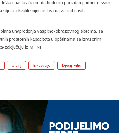
podršku i nastavićemo da budemo pouzdan partner u svim
e djece i kvalitetnijim uslovima za rad naših
reg plana unapređenja vaspitno-obrazovnog sistema, sa
nih prostornih kapaciteta u opštinama sa izraženim
ta-zaključuju iz MPNI.
Ulcinj
Investicije
Dječiji vrtić