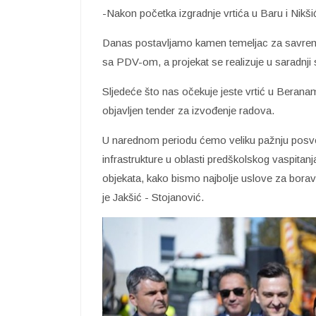
-Nakon početka izgradnje vrtića u Baru i Nikšić
Danas postavljamo kamen temeljac za savremen
sa PDV-om, a projekat se realizuje u saradnj
Sljedeće što nas očekuje jeste vrtić u Beranam
objavljen tender za izvođenje radova.
U narednom periodu ćemo veliku pažnju posvet
infrastrukture u oblasti predškolskog vaspitanj
objekata, kako bismo najbolje uslove za bora
je Jakšić - Stojanović.