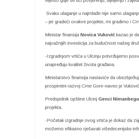
Mjesto gdje se uči povjerenju, dijeljenju i zajedn
Svako ulaganje u najmlađe nije samo ulaganje
– jer gradeći ovakve projekte, mi gradimo i Cr
Ministar finansija
Novica Vuković
kazao je da
najvažnijih investicija za budućnost našeg dru
-Izgradnjom vrtića u Ulcinju potvrđujemo posv
unapređuju kvalitet života građana.
Ministarstvo finansija nastaviće da obezbjeðuje
prospiretni razvoj Crne Gore-naveo je Vuković
Predsjednik opštine Ulcinj
Genci Nimanbegu
projekta.
-Početak izgradnje ovog vrtića je dokaz da z
možemo efikasno rješavati višedecenijske inf