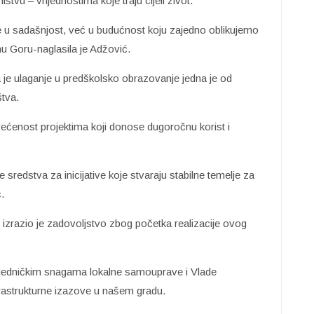
ištvu – vrijednostima koje traju cijeli život.
 u sadašnjost, već u budućnost koju zajedno oblikujemo
nu Goru-naglasila je Adžović.
 je ulaganje u predškolsko obrazovanje jedna je od
štva.
ećenost projektima koji donose dugoročnu korist i
 sredstva za inicijative koje stvaraju stabilne temelje za
.
izrazio je zadovoljstvo zbog početka realizacije ovog
ajedničkim snagama lokalne samouprave i Vlade
rastrukturne izazove u našem gradu.