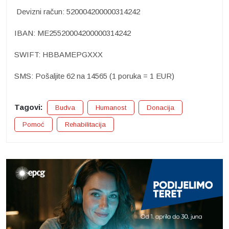
Devizni račun: 520004200000314242
IBAN: ME25520004200000314242
SWIFT: HBBAMEPGXXX
SMS: Pošaljite 62 na 14565 (1 poruka = 1 EUR)
Tagovi:
Budva
Humanost
Donacija
Pomoć
Rehabilitacija