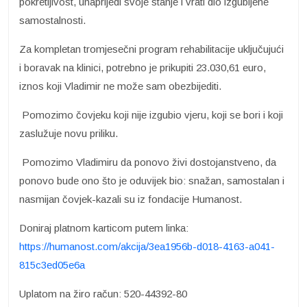
pokretljivost, unaprijedi svoje stanje i vrati dio izgubljene
samostalnosti.
Za kompletan tromjesečni program rehabilitacije uključujući
i boravak na klinici, potrebno je prikupiti 23.030,61 euro,
iznos koji Vladimir ne može sam obezbijediti.
Pomozimo čovjeku koji nije izgubio vjeru, koji se bori i koji
zaslužuje novu priliku.
Pomozimo Vladimiru da ponovo živi dostojanstveno, da
ponovo bude ono što je oduvijek bio: snažan, samostalan i
nasmijan čovjek-kazali su iz fondacije Humanost.
Doniraj platnom karticom putem linka:
https://humanost.com/akcija/3ea1956b-d018-4163-a041-
815c3ed05e6a
Uplatom na žiro račun: 520-44392-80