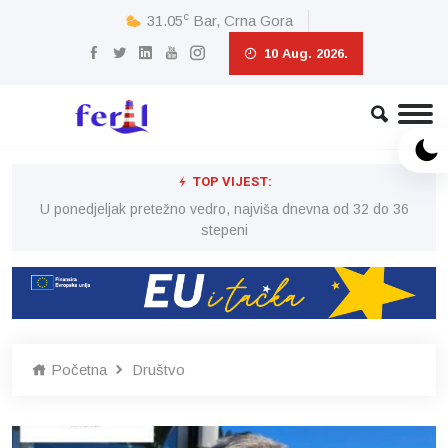
c
31.05
Bar, Crna Gora
10 Aug. 2026.
TOP VIJEST:
6
U ponedjeljak pretežno vedro, najviša dnevna od 32 do 36
stepeni
Početna
Društvo