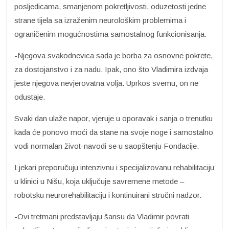
posljedicama, smanjenom pokretljivosti, oduzetosti jedne
strane tijela sa izraženim neurološkim problemima i
ograničenim mogućnostima samostalnog funkcionisanja.
-Njegova svakodnevica sada je borba za osnovne pokrete,
za dostojanstvo i za nadu. Ipak, ono što Vladimira izdvaja
jeste njegova nevjerovatna volja. Uprkos svemu, on ne
odustaje.
Svaki dan ulaže napor, vjeruje u oporavak i sanja o trenutku
kada će ponovo moći da stane na svoje noge i samostalno
vodi normalan život-navodi se u saopštenju Fondacije.
Ljekari preporučuju intenzivnu i specijalizovanu rehabilitaciju
u klinici u Nišu, koja uključuje savremene metode –
robotsku neurorehabilitaciju i kontinuirani stručni nadzor.
-Ovi tretmani predstavljaju šansu da Vladimir povrati