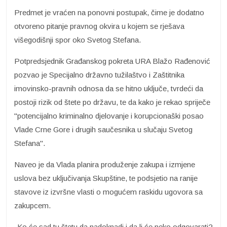
Predmet je vraćen na ponovni postupak, čime je dodatno
otvoreno pitanje pravnog okvira u kojem se rješava
višegodišnji spor oko Svetog Stefana.
Potpredsjednik Građanskog pokreta URA Blažo Rađenović
pozvao je Specijalno državno tužilaštvo i Zaštitnika
imovinsko-pravnih odnosa da se hitno uključe, tvrdeći da
postoji rizik od štete po državu, te da kako je rekao spriječe
"potencijalno kriminalno djelovanje i korupcionaški posao
Vlade Crne Gore i drugih saučesnika u slučaju Svetog
Stefana".
Naveo je da Vlada planira produženje zakupa i izmjene
uslova bez uključivanja Skupštine, te podsjetio na ranije
stavove iz izvršne vlasti o mogućem raskidu ugovora sa
zakupcem.
-Ko će sad tu štetu da nadoknadi i da li će neko odgovarati?