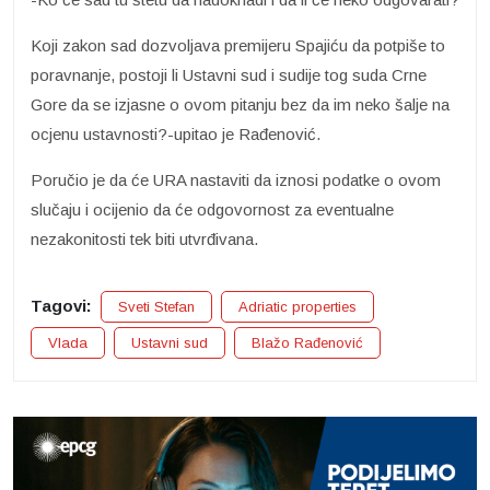
Koji zakon sad dozvoljava premijeru Spajiću da potpiše to
poravnanje, postoji li Ustavni sud i sudije tog suda Crne
Gore da se izjasne o ovom pitanju bez da im neko šalje na
ocjenu ustavnosti?-upitao je Rađenović.
Poručio je da će URA nastaviti da iznosi podatke o ovom
slučaju i ocijenio da će odgovornost za eventualne
nezakonitosti tek biti utvrđivana.
Tagovi:
Sveti Stefan
Adriatic properties
Vlada
Ustavni sud
Blažo Rađenović