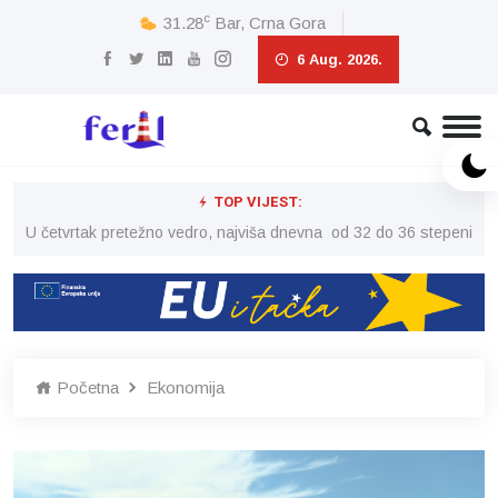
c
31.28
Bar, Crna Gora
6 Aug. 2026.
TOP VIJEST:
peni
U četvrtak pretežno vedro, najviša dnevna od 32 do 36 stepeni
U č
Početna
Ekonomija