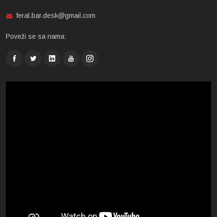
feral.bar.desk@gmail.com
Poveži se sa nama: