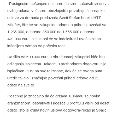
-Postignutim rješenjem ne samo da smo sačuvali sredstva
svih građana, već smo obezbijedili i povoljnije finansijske
uslove za domaća preduzeća Sveti Stefan hoteli i HTP
Miločer, čije će se zakupnine odnosno prihodi povećati sa
1,285.000, odnosno 350.000 na 1,555.000 odnosno
423.000 eura, a ti iznosi će se indeksirati i uvećavati sa
inflacijom odmah od početka rada.
Razlika od 500.000 eura u obračunatoj zakupnini biće bez
odlaganja isplaćena. Takođe, u prethodnom dogovoru nije
isplaćivan PDV na sve te iznose, dok će se ovoga puta
urediti taj dio i značajno povećati prihodi države od 21
odsto na sve to.
Posebno je značajno da će država, u skladu sa novim
aranžmanom, ostvarivati i učešće u profitu u visini od deset
odsto, što je kruna novih uslova dogovora-rekao je Spajić.