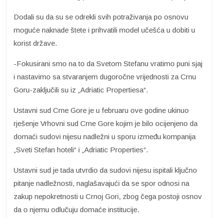
Dodali su da su se odrekli svih potraživanja po osnovu
moguće naknade štete i prihvatili model učešća u dobiti u
korist države.
-Fokusirani smo na to da Svetom Stefanu vratimo puni sjaj
i nastavimo sa stvaranjem dugoročne vrijednosti za Crnu
Goru-zaključili su iz „Adriatic Propertiesa“.
Ustavni sud Crne Gore je u februaru ove godine ukinuo
rješenje Vrhovni sud Crne Gore kojim je bilo ocijenjeno da
domaći sudovi nijesu nadležni u sporu između kompanija
„Sveti Stefan hoteli“ i „Adriatic Properties“.
Ustavni sud je tada utvrdio da sudovi nijesu ispitali ključno
pitanje nadležnosti, naglašavajući da se spor odnosi na
zakup nepokretnosti u Crnoj Gori, zbog čega postoji osnov
da o njemu odlučuju domaće institucije.