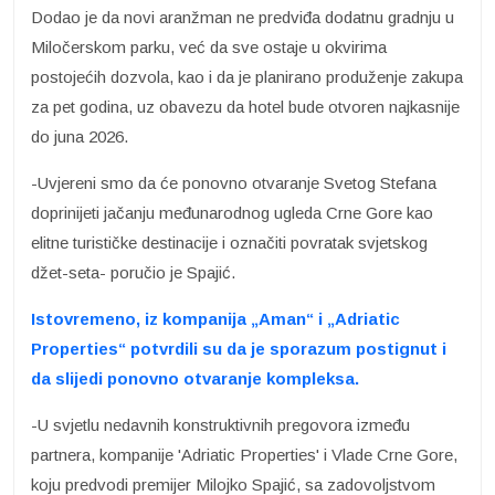
Dodao je da novi aranžman ne predviđa dodatnu gradnju u
Miločerskom parku, već da sve ostaje u okvirima
postojećih dozvola, kao i da je planirano produženje zakupa
za pet godina, uz obavezu da hotel bude otvoren najkasnije
do juna 2026.
-Uvjereni smo da će ponovno otvaranje Svetog Stefana
doprinijeti jačanju međunarodnog ugleda Crne Gore kao
elitne turističke destinacije i označiti povratak svjetskog
džet-seta- poručio je Spajić.
Istovremeno, iz kompanija „Aman“ i „Adriatic
Properties“ potvrdili su da je sporazum postignut i
da slijedi ponovno otvaranje kompleksa.
-U svjetlu nedavnih konstruktivnih pregovora između
partnera, kompanije 'Adriatic Properties' i Vlade Crne Gore,
koju predvodi premijer Milojko Spajić, sa zadovoljstvom