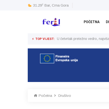
c
31.29
Bar, Crna Gora
POČETNA
D
TOP VIJEST:
U četvrtak pretežno vedro, najvi
Početna
Društvo