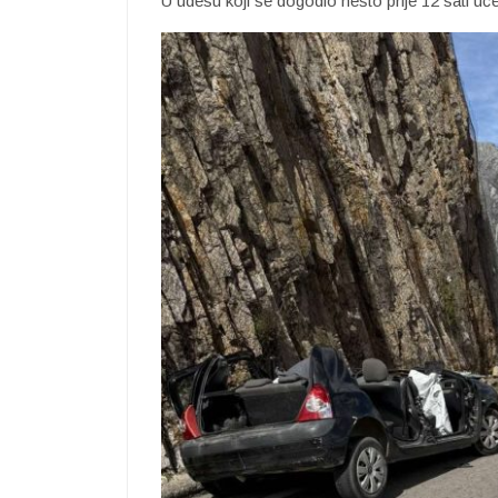
U udesu koji se dogodio nešto prije 12 sati uče