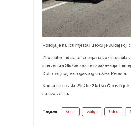
Policija je na licu mjesta i u toku je uviđaj koj
Zbog siline udara oštećenja na vozilu su bila ve
intervencija Službe zaštite i spašavanja Herceg 
Dobrovoljnog vatrogasnog društva Perasta.
Komandir novske Službe
Zlatko Ćirović
je k
sa dva vozila.
Tagovi:
Kotor
Verige
Udes