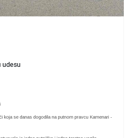
u udesu
i
ći koja se danas dogodila na putnom pravcu Kamenari -