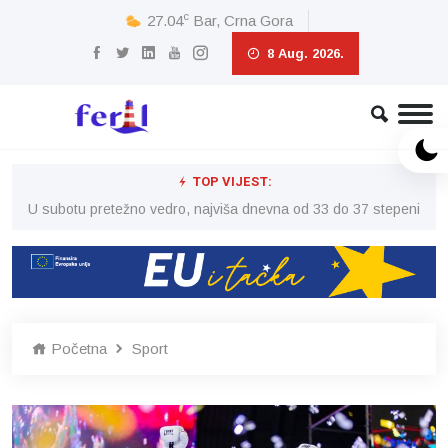
c
27.04
Bar, Crna Gora
8 Aug. 2026.
TOP VIJEST:
eni
U subotu pretežno vedro, najviša dnevna od 33 do 37 stepeni
U 
Početna
Sport