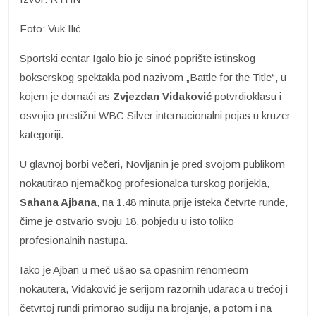
Foto: Vuk Ilić
Sportski centar Igalo bio je sinoć poprište istinskog
bokserskog spektakla pod nazivom „Battle for the Title“, u
kojem je domaći as
Zvjezdan Vidaković
potvrdioklasu i
osvojio prestižni WBC Silver internacionalni pojas u kruzer
kategoriji.
U glavnoj borbi večeri, Novljanin je pred svojom publikom
nokautirao njemačkog profesionalca turskog porijekla,
Sahana Ajbana
, na 1.48 minuta prije isteka četvrte runde,
čime je ostvario svoju 18. pobjedu u isto toliko
profesionalnih nastupa.
Iako je Ajban u meč ušao sa opasnim renomeom
nokautera, Vidaković je serijom razornih udaraca u trećoj i
četvrtoj rundi primorao sudiju na brojanje, a potom i na