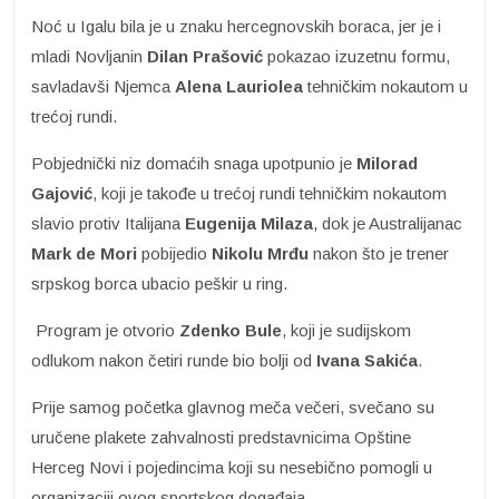
Noć u Igalu bila je u znaku hercegnovskih boraca, jer je i
mladi Novljanin
Dilan Prašović
pokazao izuzetnu formu,
savladavši Njemca
Alena Lauriolea
tehničkim nokautom u
trećoj rundi.
Pobjednički niz domaćih snaga upotpunio je
Milorad
Gajović
, koji je takođe u trećoj rundi tehničkim nokautom
slavio protiv Italijana
Eugenija Milaza
, dok je Australijanac
Mark de
Mori
pobijedio
Nikolu Mrđu
nakon što je trener
srpskog borca ubacio peškir u ring.
Program je otvorio
Zdenko Bule
, koji je sudijskom
odlukom nakon četiri runde bio bolji od
Ivana
Sakića
.
Prije samog početka glavnog meča večeri, svečano su
uručene plakete zahvalnosti predstavnicima Opštine
Herceg Novi i pojedincima koji su nesebično pomogli u
organizaciji ovog sportskog događaja.