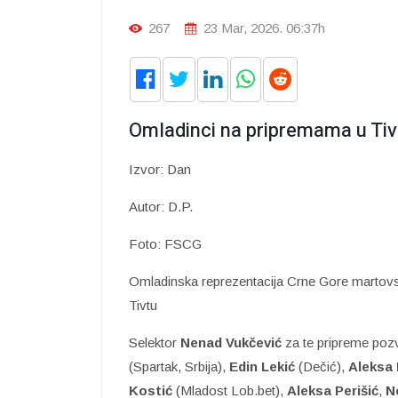
267
23 Mar, 2026. 06:37h
Omladinci na pripremama u Tiv
Izvor: Dan
Autor: D.P.
Foto: FSCG
Omladinska reprezentacija Crne Gore martovsk
Tivtu
Selektor
Nenad Vukčević
za te pripreme pozv
(Spartak, Srbija),
Edin Lekić
(Dečić),
Aleksa 
Kostić
(Mladost Lob.bet),
Aleksa Perišić
,
N