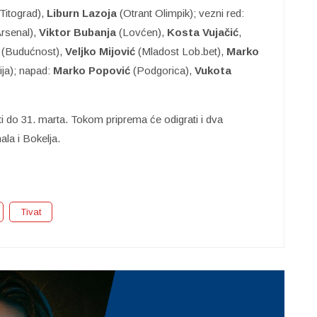
itograd),
Liburn Lazoja
(Otrant Olimpik); vezni red:
rsenal),
Viktor
Bubanja
(Lovćen),
Kosta Vujačić
,
(Budućnost),
Veljko Mijović
(Mladost Lob.bet),
Marko
lija); napad:
Marko Popović
(Podgorica),
Vukota
iti do 31. marta. Tokom priprema će odigrati i dva
la i Bokelja.
Tivat