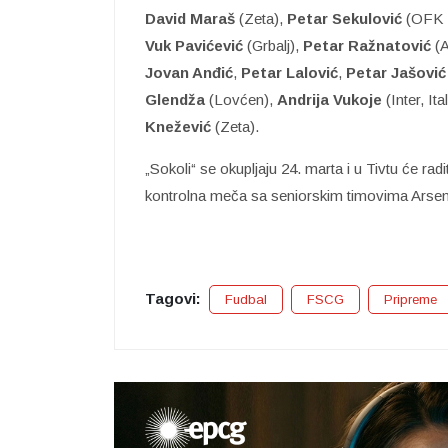
David Maraš
(Zeta),
Petar Sekulović
(OFK T
Vuk Pavićević
(Grbalj),
Petar Ražnatović
(A
Jovan Anđić
,
Petar Lalović
,
Petar Jašović
Glendža
(Lovćen),
Andrija Vukoje
(Inter, Ita
Knežević
(Zeta).
„Sokoli“ se okupljaju 24. marta i u Tivtu će rad
kontrolna meča sa seniorskim timovima Arsena
Tagovi:
Fudbal
FSCG
Pripreme