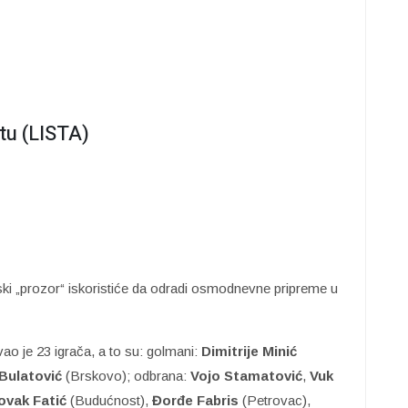
tu (LISTA)
i „prozor“ iskoristiće da odradi osmodnevne pripreme u
ao je 23 igrača, a to su: golmani:
Dimitrije
Minić
Bulatović
(Brskovo); odbrana:
Vojo
Stamatović
,
Vuk
ovak Fatić
(Budućnost),
Đorđe
Fabris
(Petrovac),