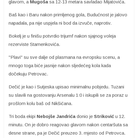
glavom, a
Mugoša
sa 12-13 metara savladao Mijatovića.
Baš kao i Baru nakon primljenog gola, Budućnost je jalovo
napadala, pa nije uspjela ni bod da izvuče, naprotiv.
Bokelj je u finišu potvrdio trijumf nakon sjajnog voleja
rezerviste Stamenkovića.
"Plavi" su sve dalje od plasmana na evropsku scenu, a
mnogo toga biće jasnije nakon sljedećeg kola kada
dočekuju Petrovac.
Dečić je kao i Sutjeska upisao minimalnu pobjedu. Tuzani
su slavili na gostovanju Arsenalu 1:0 i iskupili se za poraz u
prošlom kolu baš od Nikšićana.
Tri boda ekipi
Nebojše Jandrića
donio je
Striković
u 12.
minutu. On je dobro reagovao glavom nakon centaršuta sa
desne strane, pa je Dečić preuzeo 3. mjesto od Petrovca.