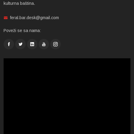
kulturna baština.
feral.bar.desk@gmail.com
Poveži se sa nama: