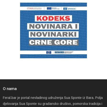
O nama
Feral.bar je portal nevladinog udruženja Sua Sponte iz Bara. Polja
djelovanja Sua Sponte su građansko društvo, pomorska tradicija i