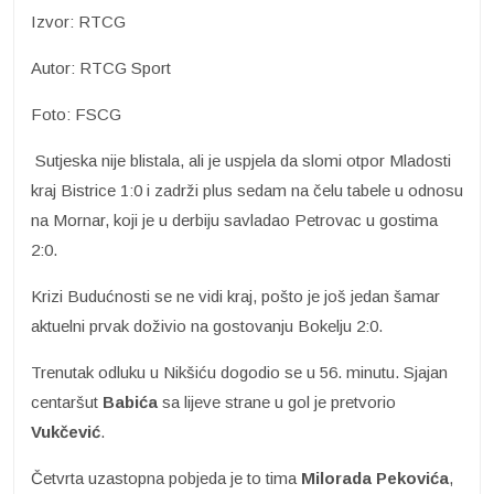
Izvor: RTCG
Autor: RTCG Sport
Foto: FSCG
Sutjeska nije blistala, ali je uspjela da slomi otpor Mladosti
kraj Bistrice 1:0 i zadrži plus sedam na čelu tabele u odnosu
na Mornar, koji je u derbiju savladao Petrovac u gostima
2:0.
Krizi Budućnosti se ne vidi kraj, pošto je još jedan šamar
aktuelni prvak doživio na gostovanju Bokelju 2:0.
Trenutak odluku u Nikšiću dogodio se u 56. minutu. Sjajan
centaršut
Babića
sa lijeve strane u gol je pretvorio
Vukčević
.
Četvrta uzastopna pobjeda je to tima
Milorada Pekovića
,