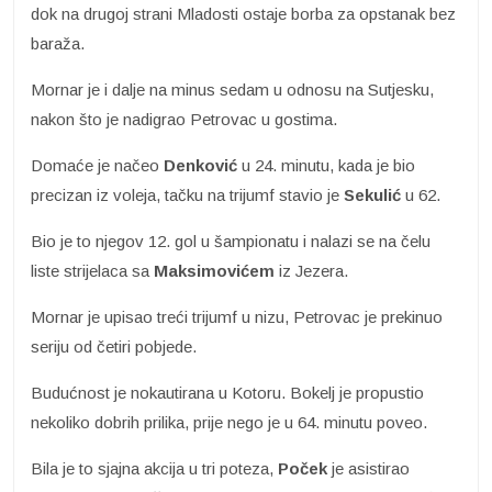
dok na drugoj strani Mladosti ostaje borba za opstanak bez
baraža.
Mornar je i dalje na minus sedam u odnosu na Sutjesku,
nakon što je nadigrao Petrovac u gostima.
Domaće je načeo
Denković
u 24. minutu, kada je bio
precizan iz voleja, tačku na trijumf stavio je
Sekulić
u 62.
Bio je to njegov 12. gol u šampionatu i nalazi se na čelu
liste strijelaca sa
Maksimovićem
iz Jezera.
Mornar je upisao treći trijumf u nizu, Petrovac je prekinuo
seriju od četiri pobjede.
Budućnost je nokautirana u Kotoru. Bokelj je propustio
nekoliko dobrih prilika, prije nego je u 64. minutu poveo.
Bila je to sjajna akcija u tri poteza,
Poček
je asistirao