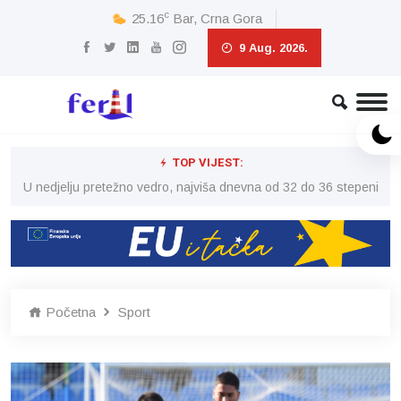
c
25.16
Bar, Crna Gora
9 Aug. 2026.
TOP VIJEST:
eni
U nedjelju pretežno vedro, najviša dnevna od 32 do 36 stepeni
U 
Početna
Sport