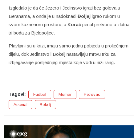
Izgledalo je da će Jezero i Jedinstvo igrati bez golova u
Beranama, a onda je u nadoknadi
Đoljaj
igrao rukom u
svom kaznenom prostoru, a
Korać
penal pretvorio u zlatna
tri boda za Bjelopoljce.
Plavljani su u krizi, imaju samo jednu pobjedu u proljećnjem
dijelu, dok Jedinstvo i Bokelj nastavljaju mrtvu trku za
izbjegavanje posljednjeg mjesta koje vodi u niži rang.
Tagovi:
Fudbal
Mornar
Petrovac
Arsenal
Bokelj