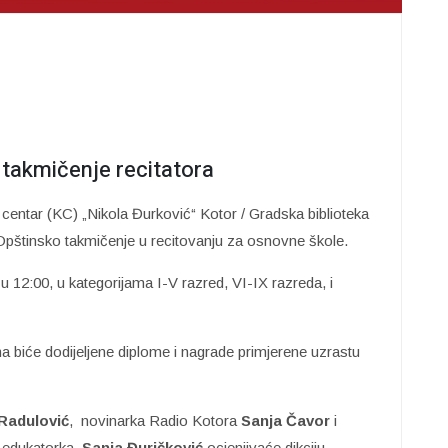
 takmičenje recitatora
entar (KC) „Nikola Đurković“ Kotor / Gradska biblioteka
 Opštinsko takmičenje u recitovanju za osnovne škole.
 12:00, u kategorijama I-V razred, VI-IX razreda, i
a biće dodijeljene diplome i nagrade primjerene uzrastu
Radulović
, novinarka Radio Kotora
Sanja Čavor
i
ž edukatorka,
Sanja Đuričković
ocjenjivaće dikciju,