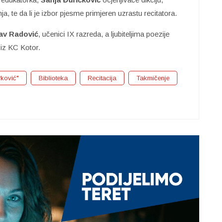
ja, te da li je izbor pjesme primjeren uzrastu recitatora.
av Radović
, učenici IX razreda, a ljubiteljima poezije
 iz KC Kotor.
rković"
Biblioteka
Recitacija
Takmičenje