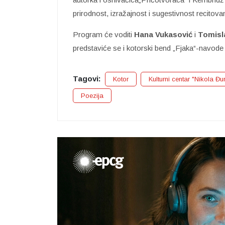
prirodnost, izražajnost i sugestivnost recitovan
Program će voditi
Hana Vukasović
i
Tomisl
predstaviće se i kotorski bend „Fjaka“-navode
Tagovi:
Kotor
Kulturni centar "Nikola Đu
Poezija