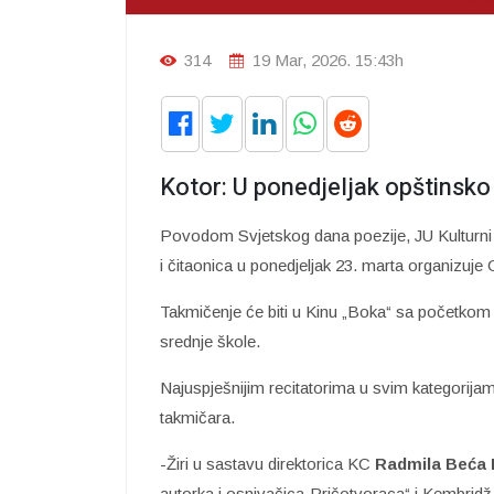
314
19 Mar, 2026. 15:43h
Kotor: U ponedjeljak opštinsko
Povodom Svjetskog dana poezije, JU Kulturni c
i čitaonica u ponedjeljak 23. marta organizuje
Takmičenje će biti u Kinu „Boka“ sa početkom u
srednje škole.
Najuspješnijim recitatorima u svim kategorijam
takmičara.
-Žiri u sastavu direktorica KC
Radmila Beća 
autorka i osnivačica„Pričotvoraca“ i Kembrid