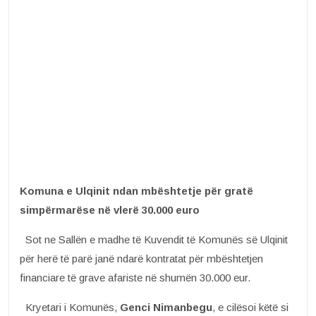
Komuna e Ulqinit ndan mbështetje për gratë
simpërmarëse në vlerë 30.000 euro
Sot ne Sallën e madhe të Kuvendit të Komunës së Ulqinit
për herë të parë janë ndarë kontratat për mbështetjen
financiare të grave afariste në shumën 30.000 eur.
Kryetari i Komunës,
Genci Nimanbegu
, e cilësoi këtë si