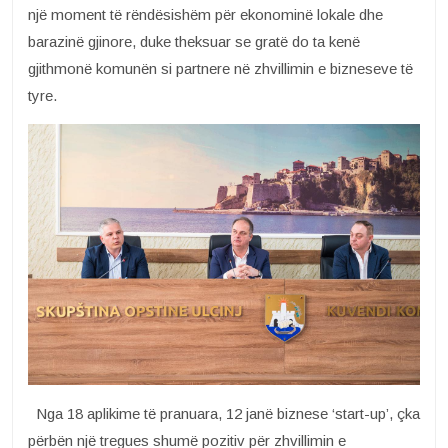
një moment të rëndësishëm për ekonominë lokale dhe
barazinë gjinore, duke theksuar se gratë do ta kenë
gjithmonë komunën si partnere në zhvillimin e bizneseve të
tyre.
Nga 18 aplikime të pranuara, 12 janë biznese ‘start-up’, çka
përbën një tregues shumë pozitiv për zhvillimin e