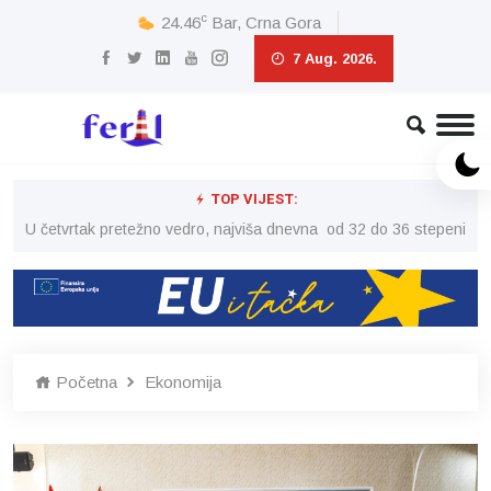
c
24.46
Bar, Crna Gora
7 Aug. 2026.
TOP VIJEST:
peni
U četvrtak pretežno vedro, najviša dnevna od 32 do 36 stepeni
U č
Početna
Ekonomija