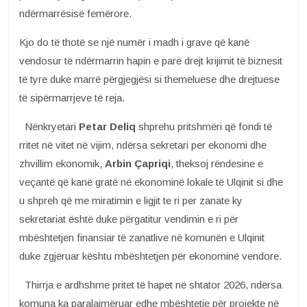
ndërmarrësisë femërore.
Kjo do të thotë se një numër i madh i grave që kanë
vendosur të ndërmarrin hapin e parë drejt krijimit të biznesit
të tyre duke marrë përgjegjësi si themeluese dhe drejtuese
të sipërmarrjeve të reja.
Nënkryetari
Petar Deliq
shprehu pritshmëri që fondi të
rritet në vitet në vijim, ndërsa sekretari per ekonomi dhe
zhvillim ekonomik,
Arbin Çapriqi
, theksoj rëndesine e
veçantë që kanë gratë në ekonominë lokale të Ulqinit si dhe
u shpreh që me miratimin e ligjit te ri per zanate ky
sekretariat është duke përgatitur vendimin e ri për
mbështetjen finansiar të zanatlive në komunën e Ulqinit
duke zgjëruar kështu mbështetjen për ekonominë vendore.
Thirrja e ardhshme pritet të hapet në shtator 2026, ndërsa
komuna ka paralajmëruar edhe mbështetje për projekte në