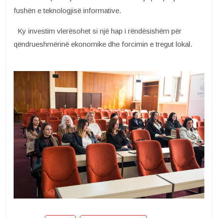
fushën e teknologjisë informative.
Ky investim vlerësohet si një hap i rëndësishëm për
qëndrueshmërinë ekonomike dhe forcimin e tregut lokal.