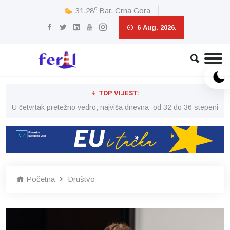
c
31.28
Bar, Crna Gora
6 Aug. 2026.
TOP VIJEST:
peni
U četvrtak pretežno vedro, najviša dnevna od 32 do 36 stepeni
U č
Početna
Društvo