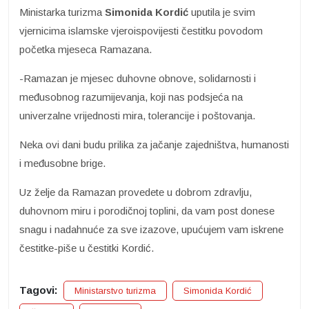
Ministarka turizma
Simonida Kordić
uputila je svim
vjernicima islamske vjeroispovijesti čestitku povodom
početka mjeseca Ramazana.
-Ramazan je mjesec duhovne obnove, solidarnosti i
međusobnog razumijevanja, koji nas podsjeća na
univerzalne vrijednosti mira, tolerancije i poštovanja.
Neka ovi dani budu prilika za jačanje zajedništva, humanosti
i međusobne brige.
Uz želje da Ramazan provedete u dobrom zdravlju,
duhovnom miru i porodičnoj toplini, da vam post donese
snagu i nadahnuće za sve izazove, upućujem vam iskrene
čestitke-piše u čestitki Kordić.
Tagovi:
Ministarstvo turizma
Simonida Kordić