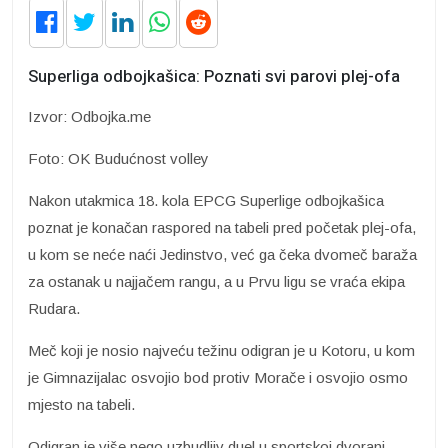
Superliga odbojkašica: Poznati svi parovi plej-ofa
Izvor: Odbojka.me
Foto: OK Budućnost volley
Nakon utakmica 18. kola EPCG Superlige odbojkašica
poznat je konačan raspored na tabeli pred početak plej-ofa,
u kom se neće naći Jedinstvo, već ga čeka dvomeč baraža
za ostanak u najjačem rangu, a u Prvu ligu se vraća ekipa
Rudara.
Meč koji je nosio najveću težinu odigran je u Kotoru, u kom
je Gimnazijalac osvojio bod protiv Morače i osvojio osmo
mjesto na tabeli.
Odigran je više nego uzbudljiv duel u sportskoj dvorani