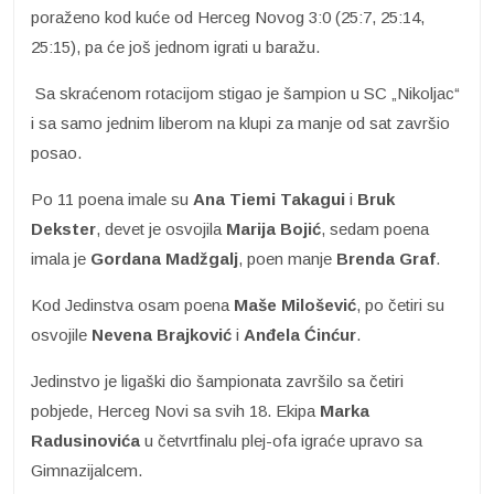
poraženo kod kuće od Herceg Novog 3:0 (25:7, 25:14,
25:15), pa će još jednom igrati u baražu.
Sa skraćenom rotacijom stigao je šampion u SC „Nikoljac“
i sa samo jednim liberom na klupi za manje od sat završio
posao.
Po 11 poena imale su
Ana Tiemi Takagui
i
Bruk
Dekster
, devet je osvojila
Marija Bojić
, sedam poena
imala je
Gordana Madžgalj
, poen manje
Brenda Graf
.
Kod Jedinstva osam poena
Maše Milošević
, po četiri su
osvojile
Nevena Brajković
i
Anđela Ćinćur
.
Jedinstvo je ligaški dio šampionata završilo sa četiri
pobjede, Herceg Novi sa svih 18. Ekipa
Marka
Radusinovića
u četvrtfinalu plej-ofa igraće upravo sa
Gimnazijalcem.