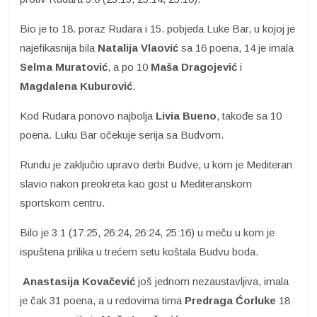
Bio je to 18. poraz Rudara i 15. pobjeda Luke Bar, u kojoj je
najefikasnija bila
Natalija
Vlaović
sa 16 poena, 14 je imala
Selma Muratović
, a po 10
Maša Dragojević
i
Magdalena
Kuburović
.
Kod Rudara ponovo najbolja
Livia Bueno
, takođe sa 10
poena. Luku Bar očekuje serija sa Budvom.
Rundu je zaključio upravo derbi Budve, u kom je Mediteran
slavio nakon preokreta kao gost u Mediteranskom
sportskom centru.
Bilo je 3:1 (17:25, 26:24, 26:24, 25:16) u meču u kom je
ispuštena prilika u trećem setu koštala Budvu boda.
Anastasija Kovačević
još jednom nezaustavljiva, imala
je čak 31 poena, a u redovima tima
Predraga Ćorluke
18