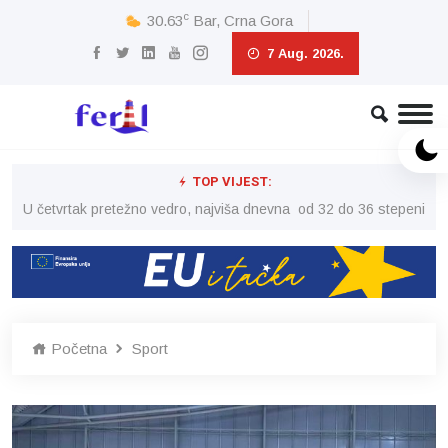
c
30.63
Bar, Crna Gora
7 Aug. 2026.
TOP VIJEST:
peni
U četvrtak pretežno vedro, najviša dnevna od 32 do 36 stepeni
U č
Početna
Sport