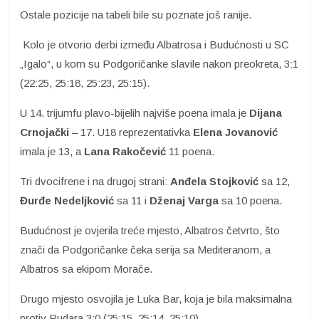
Ostale pozicije na tabeli bile su poznate još ranije.
Kolo je otvorio derbi između Albatrosa i Budućnosti u SC
„Igalo“, u kom su Podgoričanke slavile nakon preokreta, 3:1
(22:25, 25:18, 25:23, 25:15).
U 14. trijumfu plavo-bijelih najviše poena imala je
Dijana
Crnojački
– 17. U18 reprezentativka
Elena Jovanović
imala je 13, a
Lana Rakočević
11 poena.
Tri dvocifrene i na drugoj strani:
Anđela Stojković
sa 12,
Đurđe Nedeljković
sa 11 i
Dženaj Varga
sa 10 poena.
Budućnost je ovjerila treće mjesto, Albatros četvrto, što
znači da Podgoričanke čeka serija sa Mediteranom, a
Albatros sa ekipom Morače.
Drugo mjesto osvojila je Luka Bar, koja je bila maksimalna
protiv Rudara 3:0 (25:15, 25:14, 25:10).