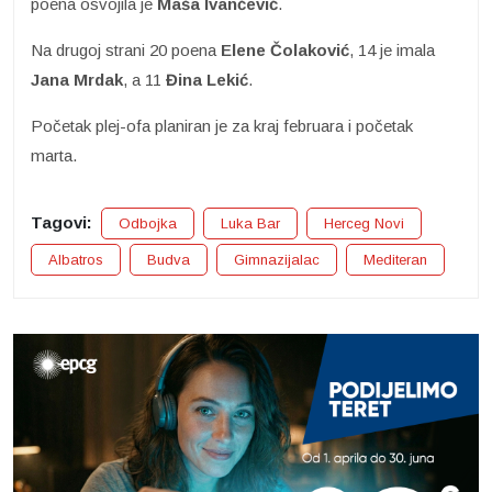
poena osvojila je
Maša Ivančević
.
Na drugoj strani 20 poena
Elene Čolaković
, 14 je imala
Jana Mrdak
, a 11
Đina Lekić
.
Početak plej-ofa planiran je za kraj februara i početak
marta.
Tagovi:
Odbojka
Luka Bar
Herceg Novi
Albatros
Budva
Gimnazijalac
Mediteran