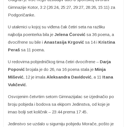
Gimnazije Kotor, 3:2 (26:24, 25:27, 29:27, 28:26, 15:11) za
Podgoričanke.
U utakmici u kojoj su viđena čak četiri seta na razliku
najbolja poenterka bila je
Jelena
Ćorović
sa 36 poena, a
dvocifrene su bile i
Anastasija Krgović
sa 14 i
Kristina
Peraš
sa 11 poena.
U redovima pobjedničkog tima četiri dvocifrene –
Darja
Popović
brojala je do 26, na 16 poena stala je
Minja
Mišević
, 12 je imala
Aleksandra Davidović
, a 11
Itana
Vukčević
.
Osvojenim četvrtim setom Gimnazijalac se izjednačio po
broju pobjeda i bodova sa ekipom Jedinstva, od koje je
imao bolji set količnik – 23:44 prema 17:45.
Jedinstvo se uzdalo u sigurniju pobjedu Morače, pošto je