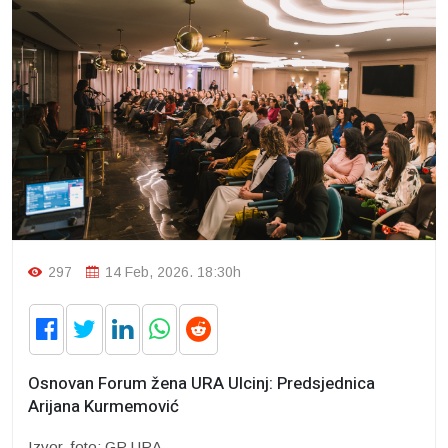
297
14 Feb, 2026. 18:30h
Osnovan Forum žena URA Ulcinj: Predsjednica
Arijana Kurmemović
Izvor, foto: GP URA