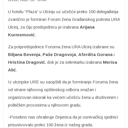
U hotelu “Plaza” u Ulcinju uz učešće preko 100 delegatkinja
zvanično je formiran Forum žena Građanskog pokreta URA
Ulcinj, za čiju predsjednicu je izabrana
Arijana
Kurmemović
.
Za potpredsjednice Foruma žena URA Ulcinj izabrane su
Biljana Bevenja
,
Paše Dragovoja
,
Aferdita Gorana
i
Hristina Dragović
, dok je za sekretarku izabrana
Merisa
Alić
.
Iz ulcinjske URE su saopštili da je formiranje Foruma žena
od strane njihovog opštinskog odbora snažan i
organizovan iskorak ka većem učešću žena u društvenim i
političkim procesima u njihovom gradu.
-Posebno nas ohrabruje činjenica da je osnivačkoj sjednici
prisustvovalo preko 100 žena iz našeg grada.