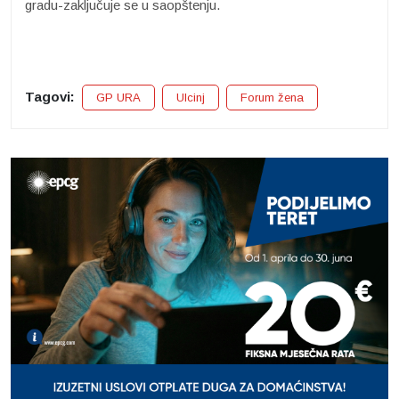
gradu-zaključuje se u saopštenju.
Tagovi:
GP URA
Ulcinj
Forum žena