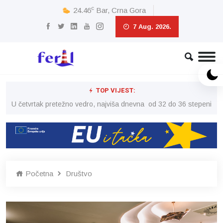
c
24.46
Bar, Crna Gora
7 Aug. 2026.
TOP VIJEST:
peni
U četvrtak pretežno vedro, najviša dnevna od 32 do 36 stepeni
U č
Početna
Društvo