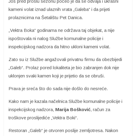
Još pred prošlu sezonu počeo je da se odvaja i ukrasni
kameni volat iznad ulaznih vrata „Galeba“ i da prijeti
prolaznicima na Šetalištu Pet Danica.
„Vektra Boka“ godinama ne održava taj objekat, a nije
ispoštovala ni nalog Službe komunalne policije i
inspekcijskog nadzora da hitno ukloni kameni volat.
Zato su iz Službe angažovali privatnu firmu da obezbijedi
„Galeb“. Prolaz pored lokaliteta je bio zabranjen dok nije
uklonjen svaki kamen koji je prijetio da se obruši.
Prava je sreća što do sada nije došlo do nesreće.
Kako nam je kazala načelnica Službe komunalne policije i
inspekcijskog nadzora,
Marija Bošković
, račun za
troškove proslijediće „Vektra Boki“.
Restoran „Galeb“ je otvoren poslije zemljotresa. Nakon