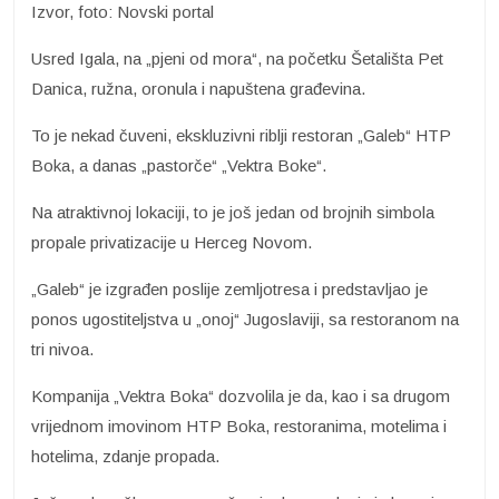
Izvor, foto: Novski portal
Usred Igala, na „pjeni od mora“, na početku Šetališta Pet
Danica, ružna, oronula i napuštena građevina.
To je nekad čuveni, ekskluzivni riblji restoran „Galeb“ HTP
Boka, a danas „pastorče“ „Vektra Boke“.
Na atraktivnoj lokaciji, to je još jedan od brojnih simbola
propale privatizacije u Herceg Novom.
„Galeb“ je izgrađen poslije zemljotresa i predstavljao je
ponos ugostiteljstva u „onoj“ Jugoslaviji, sa restoranom na
tri nivoa.
Kompanija „Vektra Boka“ dozvolila je da, kao i sa drugom
vrijednom imovinom HTP Boka, restoranima, motelima i
hotelima, zdanje propada.