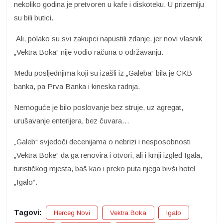
nekoliko godina je pretvoren u kafe i diskoteku. U prizemlju
su bili butici.
Ali, polako su svi zakupci napustili zdanje, jer novi vlasnik
„Vektra Boka“ nije vodio računa o održavanju.
Među posljednjima koji su izašli iz „Galeba“ bila je CKB
banka, pa Prva Banka i kineska radnja.
Nemoguće je bilo poslovanje bez struje, uz agregat,
urušavanje enterijera, bez čuvara…
„Galeb“ svjedoči decenijama o nebrizi i nesposobnosti
„Vektra Boke“ da ga renovira i otvori, ali i krnji izgled Igala,
turističkog mjesta, baš kao i preko puta njega bivši hotel
„Igalo“.
Tagovi:
Herceg Novi
Vektra Boka
Igalo