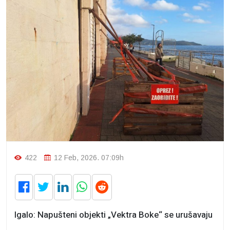
422
12 Feb, 2026. 07:09h
Igalo: Napušteni objekti „Vektra Boke“ se urušavaju