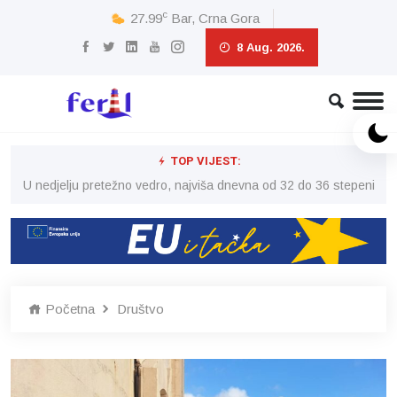
c
27.99
Bar, Crna Gora
8 Aug. 2026.
TOP VIJEST:
eni
U nedjelju pretežno vedro, najviša dnevna od 32 do 36 stepeni
U 
Početna
Društvo