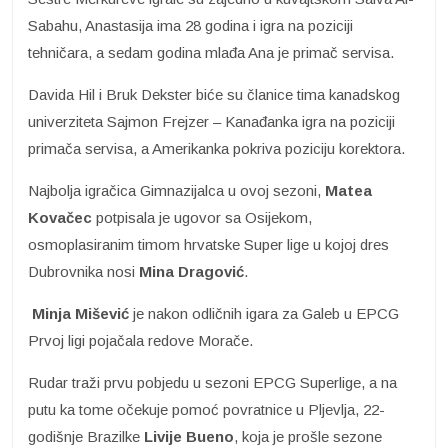
Sabahu, Anastasija ima 28 godina i igra na poziciji
tehničara, a sedam godina mlađa Ana je primač servisa.
Davida Hil i Bruk Dekster biće su članice tima kanadskog
univerziteta Sajmon Frejzer – Kanađanka igra na poziciji
primača servisa, a Amerikanka pokriva poziciju korektora.
Najbolja igračica Gimnazijalca u ovoj sezoni,
Matea
Kovačec
potpisala je ugovor sa Osijekom,
osmoplasiranim timom hrvatske Super lige u kojoj dres
Dubrovnika nosi
Mina Dragović
.
Minja Mišević
je nakon odličnih igara za Galeb u EPCG
Prvoj ligi pojačala redove Morače.
Rudar traži prvu pobjedu u sezoni EPCG Superlige, a na
putu ka tome očekuje pomoć povratnice u Pljevlja, 22-
godišnje Brazilke
Livije Bueno
, koja je prošle sezone