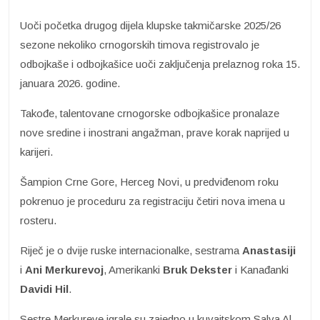
Uoči početka drugog dijela klupske takmičarske 2025/26
sezone nekoliko crnogorskih timova registrovalo je
odbojkaše i odbojkašice uoči zaključenja prelaznog roka 15.
januara 2026. godine.
Takođe, talentovane crnogorske odbojkašice pronalaze
nove sredine i inostrani angažman, prave korak naprijed u
karijeri.
Šampion Crne Gore, Herceg Novi, u predviđenom roku
pokrenuo je proceduru za registraciju četiri nova imena u
rosteru.
Riječ je o dvije ruske internacionalke, sestrama
Anastasiji
i
Ani Merkurevoj
, Amerikanki
Bruk Dekster
i Kanađanki
Davidi Hil
.
Sestre Merkureve igrale su zajedno u kuvajtskom Salva Al-