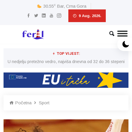
c
30.55
Bar, Crna Gora
9 Aug. 2026.
TOP VIJEST:
eni
U nedjelju pretežno vedro, najviša dnevna od 32 do 36 stepeni
U 
Početna
Sport