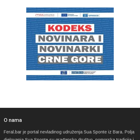
O nama
Feral.bar je portal nevladinog udruženja Sua Sponte iz Bara. Polja
djelovanja Sua Sponte su građansko društvo, pomorska tradicija i