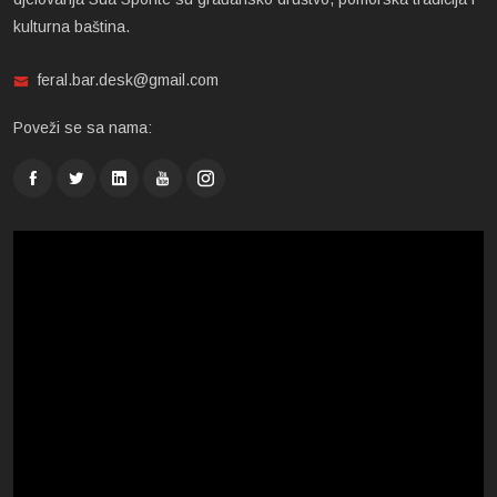
kulturna baština.
feral.bar.desk@gmail.com
Poveži se sa nama: