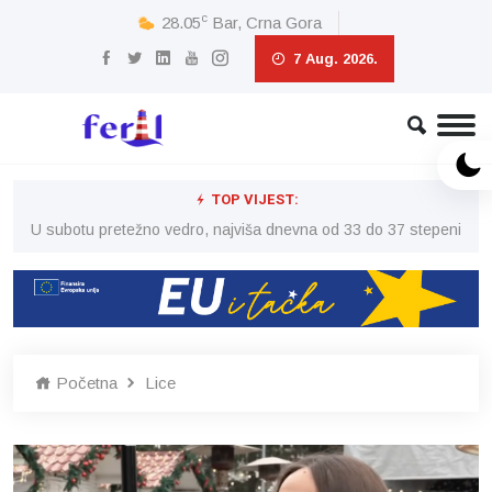
c
28.05
Bar, Crna Gora
7 Aug. 2026.
TOP VIJEST:
eni
U subotu pretežno vedro, najviša dnevna od 33 do 37 stepeni
U 
Početna
Lice