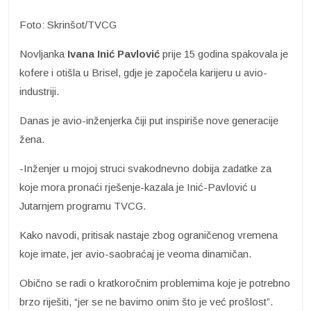
Foto: Skrinšot/TVCG
Novljanka
Ivana Inić Pavlović
prije 15 godina spakovala je
kofere i otišla u Brisel, gdje je započela karijeru u avio-
industriji.
Danas je avio-inženjerka čiji put inspiriše nove generacije
žena.
-Inženjer u mojoj struci svakodnevno dobija zadatke za
koje mora pronaći rješenje-kazala je Inić-Pavlović u
Jutarnjem programu TVCG.
Kako navodi, pritisak nastaje zbog ograničenog vremena
koje imate, jer avio-saobraćaj je veoma dinamičan.
Obično se radi o kratkoročnim problemima koje je potrebno
brzo riješiti, “jer se ne bavimo onim što je već prošlost”.