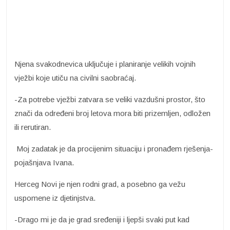
Njena svakodnevica uključuje i planiranje velikih vojnih
vježbi koje utiču na civilni saobraćaj.
-Za potrebe vježbi zatvara se veliki vazdušni prostor, što
znači da određeni broj letova mora biti prizemljen, odložen
ili rerutiran.
Moj zadatak je da procijenim situaciju i pronađem rješenja-
pojašnjava Ivana.
Herceg Novi je njen rodni grad, a posebno ga vežu
uspomene iz djetinjstva.
-Drago mi je da je grad sređeniji i ljepši svaki put kad