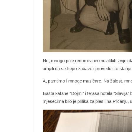
No, mnogo prije renomiranih muzičkih zvijez
umjeli da se lijepo zabave i provedu i to stari
A, pamtimo i mnoge muzičare. Na žalost, mno
Bašta kafane “Dojmi” i terasa hotela “Slavija” b
mjesecima bilo je prilika za ples i na Prčanju,