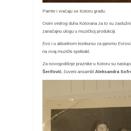
Pamte i vraćaju se Kotoru gradu.
Osim vedrog duha Kotorana za to su zaslužni b
zanačajnu ulogu u muzičkoj produkciji.
Evo i u aktuelnom konkursu za pjesmu Evrovizij
na ovaj muzički spektakl.
Za novogodišnje praznike u Kotoru su nastupali
Šerifović
, čuveni ansambl
Aleksandra Sofro