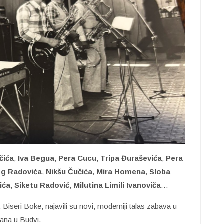
čića
,
Iva Begua
,
Pera Cucu
,
Tripa Đuraševića
,
Pera
og Radovića
,
Nikšu Čučića
,
Mira Homena
,
Sloba
ića
,
Siketu Radović
,
Milutina
Limili Ivanoviča
…
Biseri Boke, najavili su novi, moderniji talas zabava u
vana u Budvi.