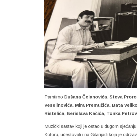
Pamtimo
Dušana Čelanovića
,
Steva Proro
Veselinovića
,
Mira Premužića
,
Bata Velik
Ristelića
,
Berislava Kačića
,
Tonka Petrov
Muzički sastav koji je ostao u dugom sjećanju, 
Kotoru, učestovali i na Gitarijadi koja je održa