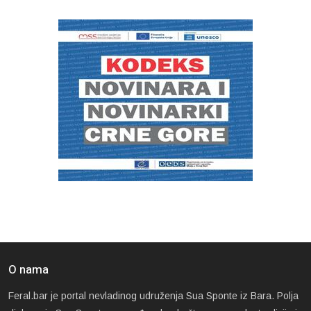
O nama
Feral.bar je portal nevladinog udruženja Sua Sponte iz Bara. Polja