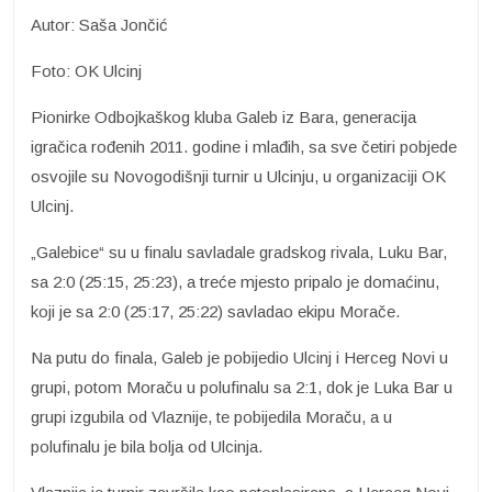
Autor: Saša Jončić
Foto: OK Ulcinj
Pionirke Odbojkaškog kluba Galeb iz Bara, generacija
igračica rođenih 2011. godine i mlađih, sa sve četiri pobjede
osvojile su Novogodišnji turnir u Ulcinju, u organizaciji OK
Ulcinj.
„Galebice“ su u finalu savladale gradskog rivala, Luku Bar,
sa 2:0 (25:15, 25:23), a treće mjesto pripalo je domaćinu,
koji je sa 2:0 (25:17, 25:22) savladao ekipu Morače.
Na putu do finala, Galeb je pobijedio Ulcinj i Herceg Novi u
grupi, potom Moraču u polufinalu sa 2:1, dok je Luka Bar u
grupi izgubila od Vlaznije, te pobijedila Moraču, a u
polufinalu je bila bolja od Ulcinja.