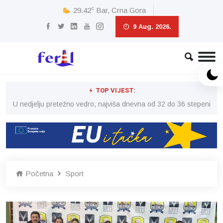
c
29.42
Bar, Crna Gora
9 Aug. 2026.
TOP VIJEST:
eni
U nedjelju pretežno vedro, najviša dnevna od 32 do 36 stepeni
U 
Početna
Sport