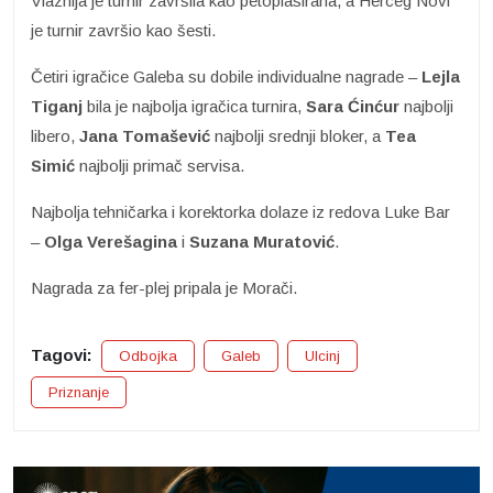
Vlaznija je turnir završila kao petoplasirana, a Herceg Novi
je turnir završio kao šesti.
Četiri igračice Galeba su dobile individualne nagrade –
Lejla
Tiganj
bila je najbolja igračica turnira,
Sara Ćinćur
najbolji
libero,
Jana Tomašević
najbolji srednji bloker, a
Tea
Simić
najbolji primač servisa.
Najbolja tehničarka i korektorka dolaze iz redova Luke Bar
–
Olga Verešagina
i
Suzana Muratović
.
Nagrada za fer-plej pripala je Morači.
Tagovi:
Odbojka
Galeb
Ulcinj
Priznanje