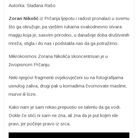
Autorka: Slađana Rašo
Zoran Nikolić
iz Prčanja ljepotu i radost pronalazi u svemu
što ga okružuje, pa vještim rukama svakodnevno stvara
magiju koja je, sasvim prirodno, u današnje doba društvenih
mreža, stigla i do nas i podstakla nas da ga potražimo.
Mikrokosmos Zorana Nikolića skoncentrisan je u
živopisnom Prčanju.
Neki njegovi fragmenti ovjekovječeni su na fotografijama
usnulog zaliva, drugi pak u komadima čvornovate masline,
murve ili loze.
Kako nam je sam rekao,prepustio se talentu da ga vodi.
Dokle će stići ni sam ne zna, ali zna da je put kojim ide
pravi, jer počinje pravo iz srca.