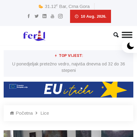
c
31.12
Bar, Crna Gora
10 Aug. 2026.
TOP VIJEST:
6
U ponedjeljak pretežno vedro, najviša dnevna od 32 do 36
stepeni
Početna
Lice