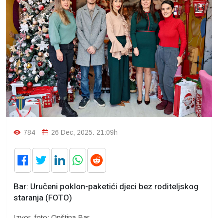
784
26 Dec, 2025. 21:09h
Bar: Uručeni poklon-paketići djeci bez roditeljskog
staranja (FOTO)
Izvor, foto: Opština Bar