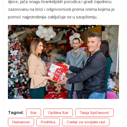
djece, jača snagu hraniteljskih porodica i gradi zajednicu
zasnovanu na brizi i odgovornosti prema onima kojima je
pomoć najpotrebnija-zaključuje se u saopštenju.
Tagovi:
Bar
Opština Bar
Tanja Spičanović
Humanost
Podrška
Centar za socijalni rad