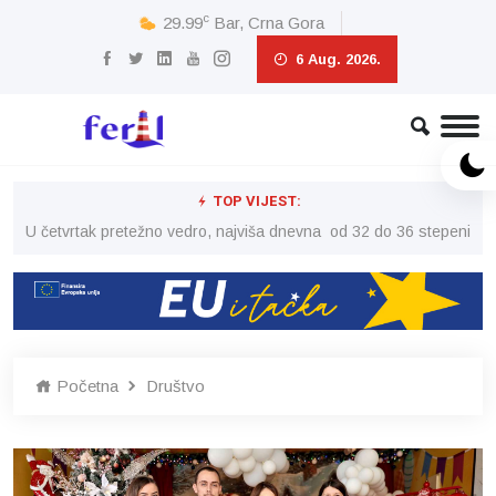
c
29.99
Bar, Crna Gora
6 Aug. 2026.
TOP VIJEST:
peni
U četvrtak pretežno vedro, najviša dnevna od 32 do 36 stepeni
U č
Početna
Društvo