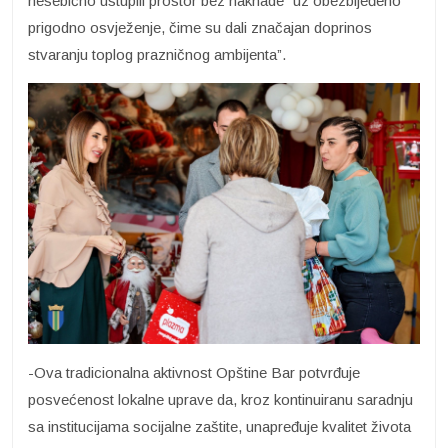
nesebično ustupili prostor bez naknade “uz obezbijeđeno
prigodno osvježenje, čime su dali značajan doprinos
stvaranju toplog prazničnog ambijenta”.
-Ova tradicionalna aktivnost Opštine Bar potvrđuje
posvećenost lokalne uprave da, kroz kontinuiranu saradnju
sa institucijama socijalne zaštite, unapređuje kvalitet života