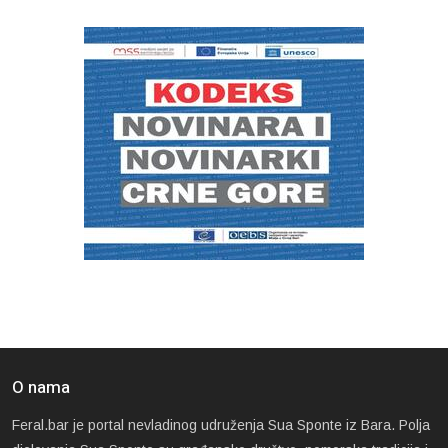
O nama
Feral.bar je portal nevladinog udruženja Sua Sponte iz Bara. Polja