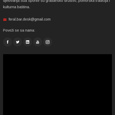
djelovanja Sua Sponte su građansko društvo, pomorska tradicija i
kulturna baština.
feral.bar.desk@gmail.com
Poveži se sa nama: