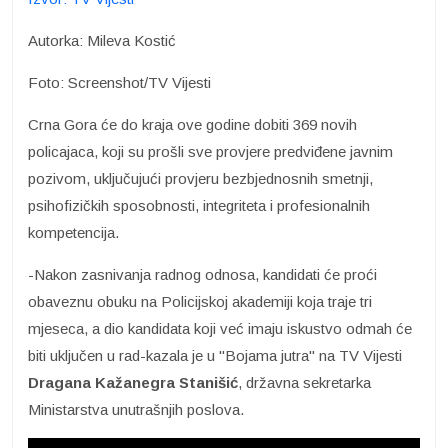
Autorka: Mileva Kostić
Foto: Screenshot/TV Vijesti
Crna Gora će do kraja ove godine dobiti 369 novih
policajaca, koji su prošli sve provjere predviđene javnim
pozivom, uključujući provjeru bezbjednosnih smetnji,
psihofizičkih sposobnosti, integriteta i profesionalnih
kompetencija.
-Nakon zasnivanja radnog odnosa, kandidati će proći
obaveznu obuku na Policijskoj akademiji koja traje tri
mjeseca, a dio kandidata koji već imaju iskustvo odmah će
biti uključen u rad-kazala je u "Bojama jutra" na TV Vijesti
Dragana Kažanegra Stanišić
, državna sekretarka
Ministarstva unutrašnjih poslova.