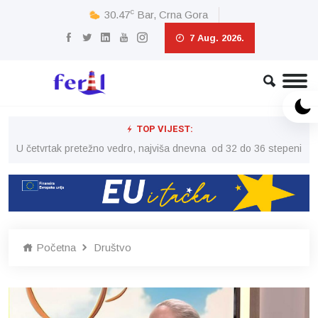
c
30.47
Bar, Crna Gora
7 Aug. 2026.
TOP VIJEST:
peni
U četvrtak pretežno vedro, najviša dnevna od 32 do 36 stepeni
U č
Početna
Društvo