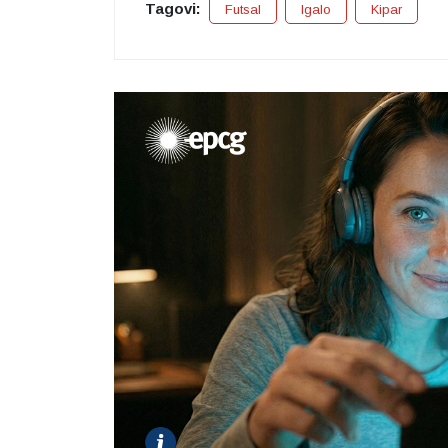
Tagovi:
Futsal
Igalo
Kipar