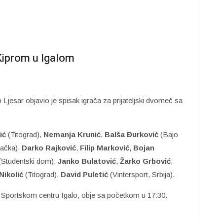
 Kiprom u Igalom
 Ljesar objavio je spisak igrača za prijateljski dvomeč sa
ić
(Titograd),
Nemanja Krunić
,
Balša Đurković
(Bajo
ačka),
Darko Rajković
,
Filip Marković
,
Bojan
(Studentski dom),
Janko Bulatović
,
Žarko Grbović
,
ikolić
(Titograd),
David Puletić
(Vintersport, Srbija).
u Sportskom centru Igalo, obje sa početkom u 17:30.