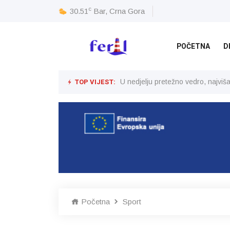
c
30.51
Bar, Crna Gora
POČETNA
D
TOP VIJEST:
U nedjelju pretežno vedro, najvi
Početna
Sport