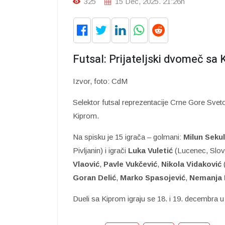
325
15 Dec, 2025. 21:26h
Futsal: Prijateljski dvomeč sa
Izvor, foto: CdM
Selektor futsal reprezentacije Crne Gore Sveto
Kiprom.
Na spisku je 15 igrača – golmani:
Milun Sekul
Pivljanin) i igrači
Luka Vuletić
(Lucenec, Slov
Vlaović
,
Pavle Vukčević
,
Nikola Vidaković
Goran Delić
,
Marko Spasojević
,
Nemanja N
Dueli sa Kiprom igraju se 18. i 19. decembra 