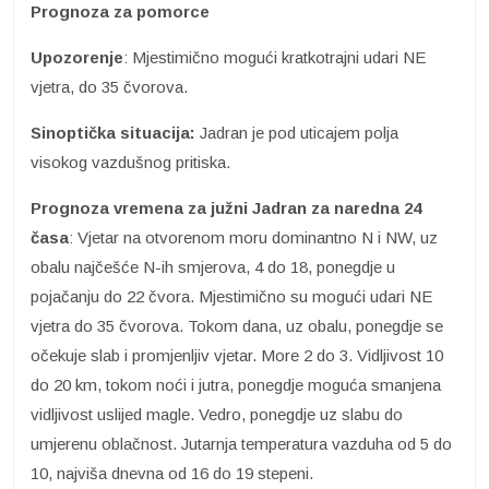
Prognoza za pomorce
Upozorenje
: Mjestimično mogući kratkotrajni udari NE
vjetra, do 35 čvorova.
Sinoptička situacija:
Jadran je pod uticajem polja
visokog vazdušnog pritiska.
Prognoza vremena za južni Jadran za naredna 24
časa
: Vjetar na otvorenom moru dominantno N i NW, uz
obalu najčešće N-ih smjerova, 4 do 18, ponegdje u
pojačanju do 22 čvora. Mjestimično su mogući udari NE
vjetra do 35 čvorova. Tokom dana, uz obalu, ponegdje se
očekuje slab i promjenljiv vjetar. More 2 do 3. Vidljivost 10
do 20 km, tokom noći i jutra, ponegdje moguća smanjena
vidljivost uslijed magle. Vedro, ponegdje uz slabu do
umjerenu oblačnost. Jutarnja temperatura vazduha od 5 do
10, najviša dnevna od 16 do 19 stepeni.