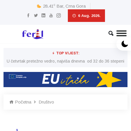
c
28.41
Bar, Crna Gora
6 Aug. 2026.
TOP VIJEST:
peni
U četvrtak pretežno vedro, najviša dnevna od 32 do 36 stepeni
U č
Početna
Društvo