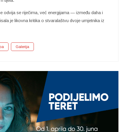
m tijela.
 ne odvija se riječima, već energijama — između daha i
pisala je likovna kritika o stvaralaštvu dvoje umjetnika iz
žba
Galerija