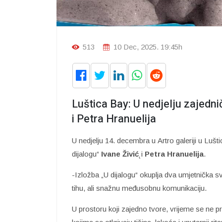
513
10 Dec, 2025. 19:45h
Luštica Bay: U nedjelju zajednič
i Petra Hranuelija
U nedjelju 14. decembra u Artro galeriji u Lušti
dijalogu“
Ivane Živić
˛i
Petra Hranuelija
.
-Izložba „U dijalogu“ okuplja dva umjetnička sve
tihu, ali snažnu međusobnu komunikaciju.
U prostoru koji zajedno tvore, vrijeme se ne p