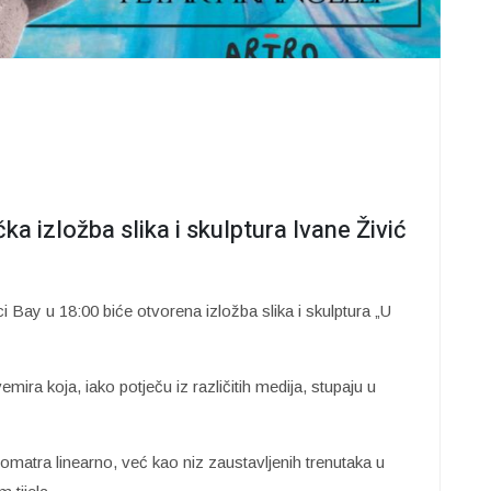
ka izložba slika i skulptura Ivane Živić
ci Bay u 18:00 biće otvorena izložba slika i skulptura „U
mira koja, iako potječu iz različitih medija, stupaju u
romatra linearno, već kao niz zaustavljenih trenutaka u