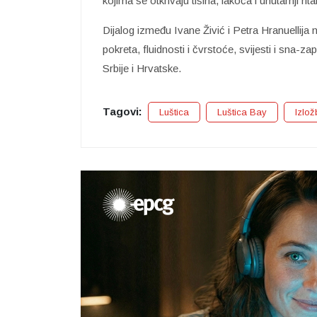
kojima se otkrivaju tišina, lakoća i unutarnji rita
Dijalog između Ivane Živić i Petra Hranuellija
pokreta, fluidnosti i čvrstoće, svijesti i sna-za
Srbije i Hrvatske.
Tagovi:
Luštica
Luštica Bay
Izlo