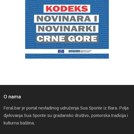
O nama
Feral.bar je portal nevladinog udruženja Sua Sponte iz Bara. Polja
djelovanja Sua Sponte su građansko društvo, pomorska tradicija i
kulturna baština.