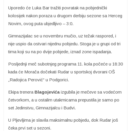
Uporedo će Luka Bar tražiti povratak na pobjednički
kolosijek nakon poraza u drugom derbiju sezone sa Herceg
Novim, ovog puta ubjedljivo – 3:0.
Gimnazijalac se u novembru mučio, uz težak raspored, i
nije uspio da ostvari nijednu pobjedu. Stoga je u grupi od tri
tima koji su na po dvije pobjede, iznad zone ispadanja.
Posljednji meč subotnjeg programa 11. kola počeće u 18:30
kada će Morača dočekati Rudar u sportskoj dvorani OŠ
„Radojica Perović“ u Podgorici.
Ekipa trenera
Blagojevića
izgubila je mečeve sa vodećom
četvorkom, a u ostalim utakmicama prepustila je samo po
set Jedinstvu, Gimnazijalcu i Budvi.
U Pljevljima je slavila maksimalnu pobjedu, dok Rudar još
čeka prvi set u sezoni.