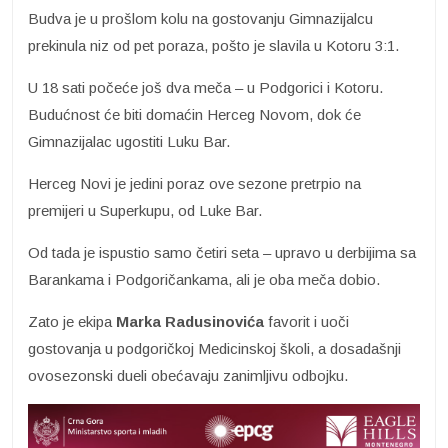
Budva je u prošlom kolu na gostovanju Gimnazijalcu
prekinula niz od pet poraza, pošto je slavila u Kotoru 3:1.
U 18 sati počeće još dva meča – u Podgorici i Kotoru.
Budućnost će biti domaćin Herceg Novom, dok će
Gimnazijalac ugostiti Luku Bar.
Herceg Novi je jedini poraz ove sezone pretrpio na
premijeri u Superkupu, od Luke Bar.
Od tada je ispustio samo četiri seta – upravo u derbijima sa
Barankama i Podgoričankama, ali je oba meča dobio.
Zato je ekipa
Marka Radusinovića
favorit i uoči
gostovanja u podgoričkoj Medicinskoj školi, a dosadašnji
ovosezonski dueli obećavaju zanimljivu odbojku.