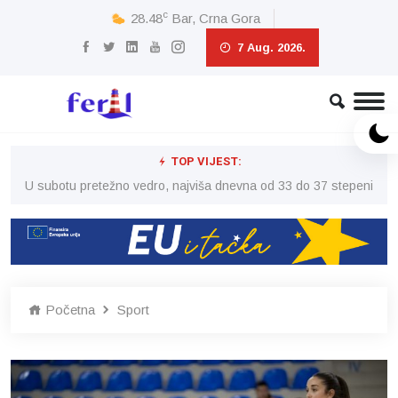
c
28.48
Bar, Crna Gora
7 Aug. 2026.
TOP VIJEST:
eni
U subotu pretežno vedro, najviša dnevna od 33 do 37 stepeni
U 
Početna
Sport