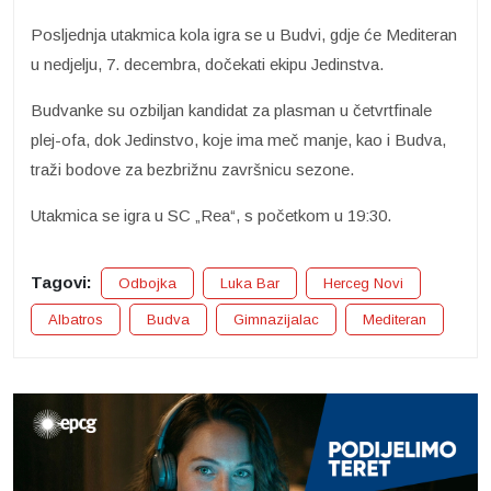
Posljednja utakmica kola igra se u Budvi, gdje će Mediteran
u nedjelju, 7. decembra, dočekati ekipu Jedinstva.
Budvanke su ozbiljan kandidat za plasman u četvrtfinale
plej-ofa, dok Jedinstvo, koje ima meč manje, kao i Budva,
traži bodove za bezbrižnu završnicu sezone.
Utakmica se igra u SC „Rea“, s početkom u 19:30.
Tagovi:
Odbojka
Luka Bar
Herceg Novi
Albatros
Budva
Gimnazijalac
Mediteran