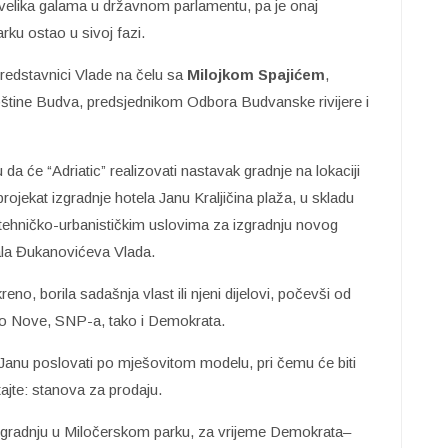
a velika galama u državnom parlamentu, pa je onaj
rku ostao u sivoj fazi.
predstavnici Vlade na čelu sa
Milojkom Spajićem
,
tine Budva, predsjednikom Odbora Budvanske rivijere i
a će “Adriatic” realizovati nastavak gradnje na lokaciji
ojekat izgradnje hotela Janu Kraljičina plaža, u skladu
m tehničko-urbanističkim uslovima za izgradnju novog
dala Đukanovićeva Vlada.
eno, borila sadašnja vlast ili njeni dijelovi, počevši od
ako Nove, SNP-a, tako i Demokrata.
l Janu poslovati po mješovitom modelu, pri čemu će biti
ajte: stanova za prodaju.
zgradnju u Miločerskom parku, za vrijeme Demokrata–