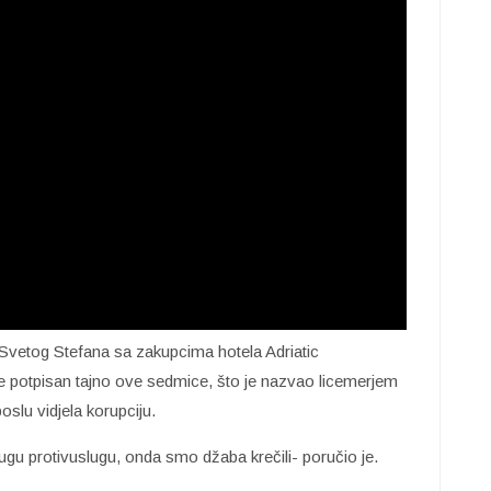
 Svetog Stefana sa zakupcima hotela Adriatic
 potpisan tajno ove sedmice, što je nazvao licemerjem
oslu vidjela korupciju.
ugu protivuslugu, onda smo džaba krečili- poručio je.