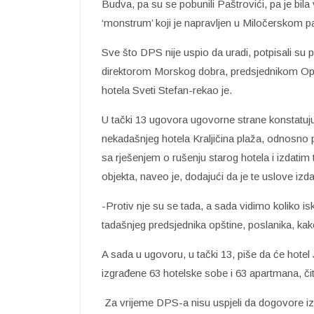
Budva, pa su se pobunili Paštrovići, pa je bil
‘monstrum’ koji je napravljen u Miločerskom pa
Sve što DPS nije uspio da uradi, potpisali su 
direktorom Morskog dobra, predsjednikom Opš
hotela Sveti Stefan-rekao je.
U tački 13 ugovora ugovorne strane konstatuju d
nekadašnjeg hotela Kraljičina plaža, odnosno pr
sa rješenjem o rušenju starog hotela i izdati
objekta, naveo je, dodajući da je te uslove iz
-Protiv nje su se tada, a sada vidimo koliko iskr
tadašnjeg predsjednika opštine, poslanika, k
A sada u ugovoru, u tački 13, piše da će hote
izgrađene 63 hotelske sobe i 63 apartmana, čit
Za vrijeme DPS-a nisu uspjeli da dogovore i