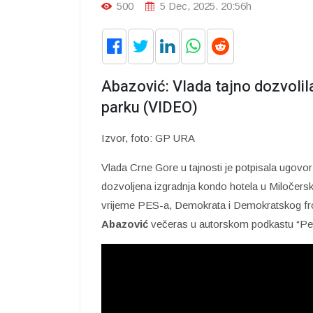
500
5 Dec, 2025. 20:56h
Abazović: Vlada tajno dozvoli
parku (VIDEO)
Izvor, foto: GP URA
Vlada Crne Gore u tajnosti je potpisala ugovo
dozvoljena izgradnja kondo hotela u Miločer
vrijeme PES-a, Demokrata i Demokratskog fro
Abazović
večeras u autorskom podkastu “Pet