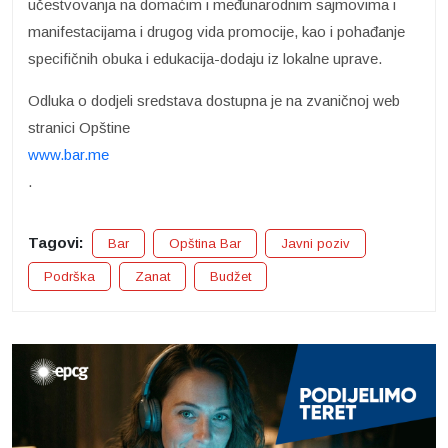
učestvovanja na domaćim i međunarodnim sajmovima i
manifestacijama i drugog vida promocije, kao i pohađanje
specifičnih obuka i edukacija-dodaju iz lokalne uprave.
Odluka o dodjeli sredstava dostupna je na zvaničnoj web
stranici Opštine
www.bar.me
.
Tagovi:
Bar
Opština Bar
Javni poziv
Podrška
Zanat
Budžet