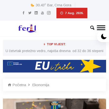
c
30.43
Bar, Crna Gora
7 Aug. 2026.
TOP VIJEST:
peni
U četvrtak pretežno vedro, najviša dnevna od 32 do 36 stepeni
U č
Početna
Ekonomija