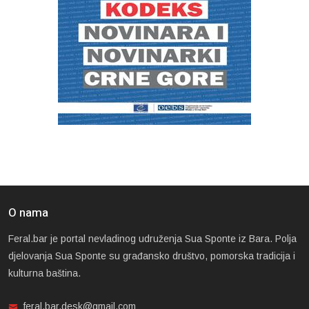
O nama
Feral.bar je portal nevladinog udruženja Sua Sponte iz Bara. Polja
djelovanja Sua Sponte su građansko društvo, pomorska tradicija i
kulturna baština.
feral.bar.desk@gmail.com