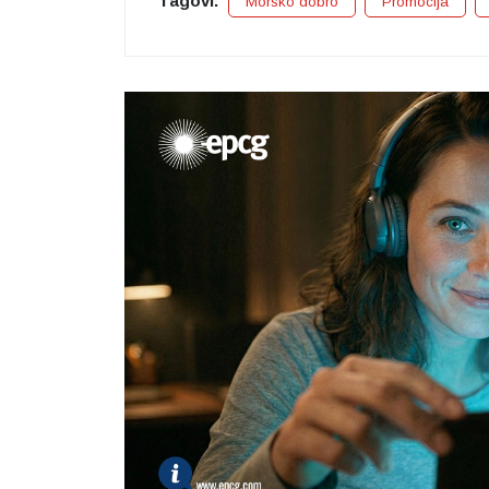
Tagovi:
Morsko dobro
Promocija