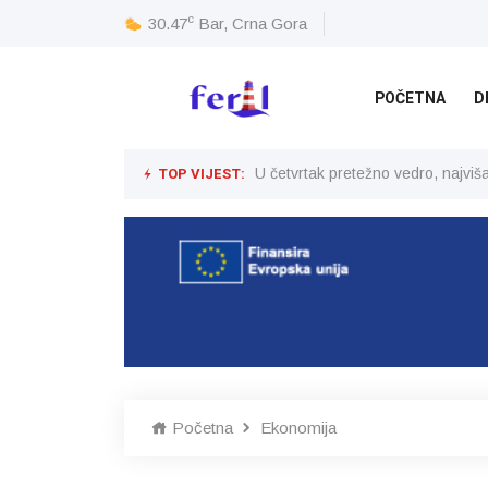
c
30.47
Bar, Crna Gora
POČETNA
D
TOP VIJEST:
U četvrtak pretežno vedro, najvi
Početna
Ekonomija