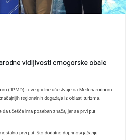
odne vidljivosti crnogorske obale
brom (JPMD) i ove godine učestvuje na Međunarodnom
ajnijih regionalnih događaja iz oblasti turizma.
 je da učešće ima poseban značaj jer se prvi put
stalno prvi put, što dodatno doprinosi jačanju