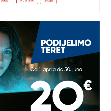
Sajam
Novi Sad
Srbija