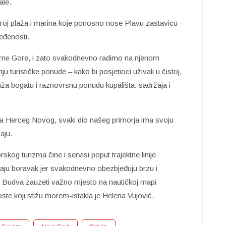
ale.
 broj plaža i marina koje ponosno nose Plavu zastavicu –
ređenosti.
Crne Gore, i zato svakodnevno radimo na njenom
u turističke ponude – kako bi posjetioci uživali u čistoj,
ruža bogatu i raznovrsnu ponudu kupališta, sadržaja i
ala Herceg Novog, svaki dio našeg primorja ima svoju
ćaju.
 turizma čine i servisi poput trajektne linije
aju boravak jer svakodnevno obezbjeđuju brzu i
 Budva zauzeti važno mjesto na nautičkoj mapi
 goste koji stižu morem-istakla je Helena Vujović.