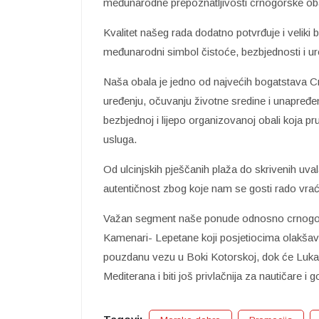
međunarodne prepoznatljivosti crnogorske ob
Kvalitet našeg rada dodatno potvrđuje i veliki
međunarodni simbol čistoće, bezbjednosti i u
Naša obala je jedno od najvećih bogatstava 
uređenju, očuvanju životne sredine i unapređenj
bezbjednoj i lijepo organizovanoj obali koja p
usluga.
Od ulcinjskih pješčanih plaža do skrivenih uv
autentičnost zbog koje nam se gosti rado vra
Važan segment naše ponude odnosno crnogorskog
Kamenari- Lepetane koji posjetiocima olakšav
pouzdanu vezu u Boki Kotorskoj, dok će Luka
Mediterana i biti još privlačnija za nautičare i