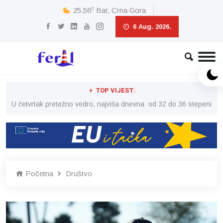
c
25.56
Bar, Crna Gora
6 Aug. 2026.
TOP VIJEST:
peni
U četvrtak pretežno vedro, najviša dnevna od 32 do 36 stepeni
U č
Početna
Društvo