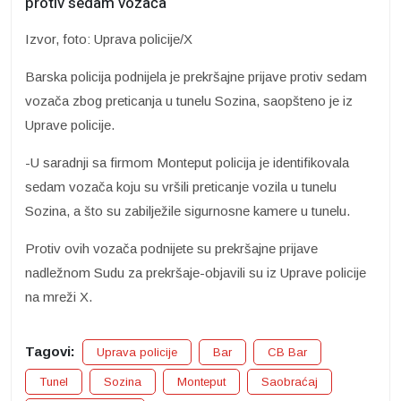
protiv sedam vozača
Izvor, foto: Uprava policije/X
Barska policija podnijela je prekršajne prijave protiv sedam
vozača zbog preticanja u tunelu Sozina, saopšteno je iz
Uprave policije.
-U saradnji sa firmom Monteput policija je identifikovala
sedam vozača koju su vršili preticanje vozila u tunelu
Sozina, a što su zabilježile sigurnosne kamere u tunelu.
Protiv ovih vozača podnijete su prekršajne prijave
nadležnom Sudu za prekršaje-objavili su iz Uprave policije
na mreži X.
Tagovi:
Uprava policije
Bar
CB Bar
Tunel
Sozina
Monteput
Saobraćaj