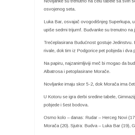
Novljanke su trenutno na čelu tabele sa svih 
osvojenog seta.
Luka Bar, osvajač ovogodišnjeg Superkupa, u 
upiše sedmi trijumf. Budvanke su trenutno na 
Trećeplasirana Budućnost gostuje Jedinstvu. 
rivale, dok tim iz Podgorice pet pobjeda i dva 
Na papiru, najzanimljiviji meč bi mogao da b
Albatrosa i petoplasirane Morače.
Novljanke imaju skor 5-2, dok Morača ima četiri
U Kotoru se igra derbi sredine tabele, Gimnazi
pobjede i šest bodova.
Osmo kolo – danas: Rudar – Herceg Novi (17 sa
Morača (20). Sjutra: Budva – Luka Bar (19), G