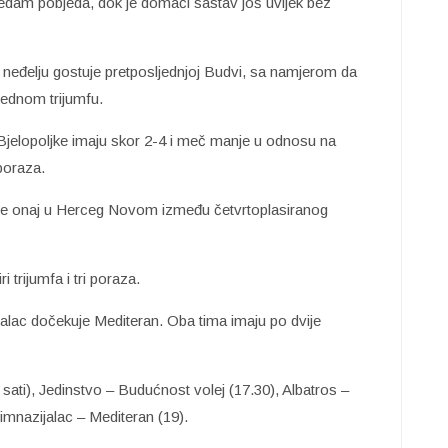
sedam pobjeda, dok je domaći sastav još uvijek bez
neđelju gostuje pretposljednjoj Budvi, sa namjerom da
jednom trijumfu.
Bjelopoljke imaju skor 2-4 i meč manje u odnosu na
poraza.
ude onaj u Herceg Novom između četvrtoplasiranog
 trijumfa i tri poraza.
jalac dočekuje Mediteran. Oba tima imaju po dvije
ti), Jedinstvo – Budućnost volej (17.30), Albatros –
imnazijalac – Mediteran (19).