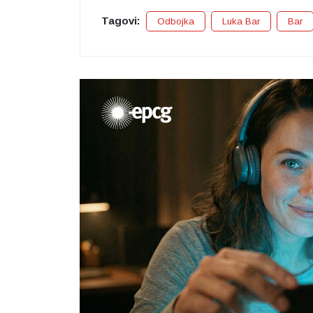
Tagovi:
Odbojka
Luka Bar
Bar