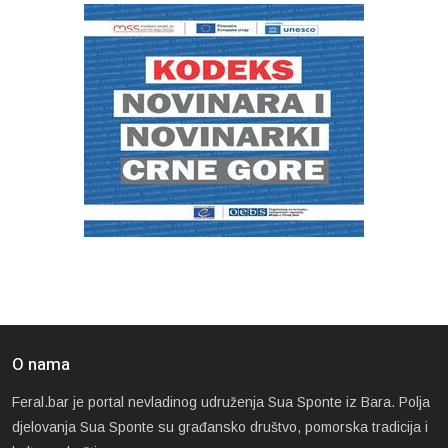
O nama
Feral.bar je portal nevladinog udruženja Sua Sponte iz Bara. Polja
djelovanja Sua Sponte su građansko društvo, pomorska tradicija i