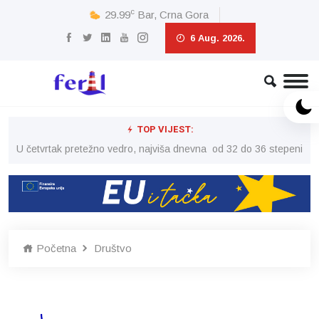
c
29.99
Bar, Crna Gora
6 Aug. 2026.
TOP VIJEST:
peni
U četvrtak pretežno vedro, najviša dnevna od 32 do 36 stepeni
U č
Početna
Društvo