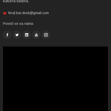
kulturna baština.
feral.bar.desk@gmail.com
Poveži se sa nama: