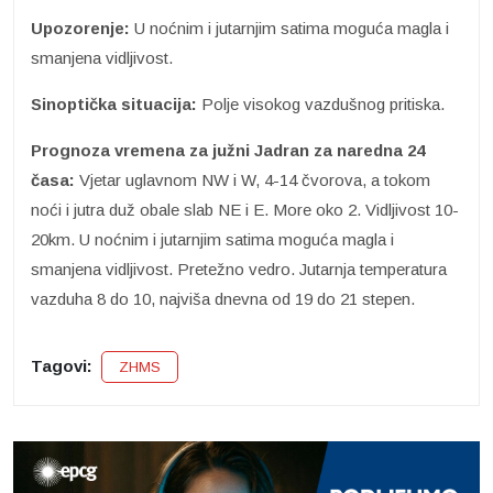
Upozorenje:
U noćnim i jutarnjim satima moguća magla i
smanjena vidljivost.
Sinoptička situacija:
Polje visokog vazdušnog pritiska.
Prognoza vremena za južni Jadran za naredna 24
časa:
Vjetar uglavnom NW i W, 4-14 čvorova, a tokom
noći i jutra duž obale slab NE i E. More oko 2. Vidljivost 10-
20km. U noćnim i jutarnjim satima moguća magla i
smanjena vidljivost. Pretežno vedro. Jutarnja temperatura
vazduha 8 do 10, najviša dnevna od 19 do 21 stepen.
Tagovi:
ZHMS