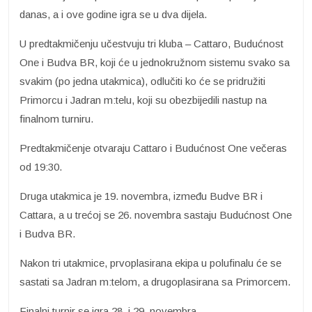
danas, a i ove godine igra se u dva dijela.
U predtakmičenju učestvuju tri kluba – Cattaro, Budućnost
One i Budva BR, koji će u jednokružnom sistemu svako sa
svakim (po jedna utakmica), odlučiti ko će se pridružiti
Primorcu i Jadran m:telu, koji su obezbijedili nastup na
finalnom turniru.
Predtakmičenje otvaraju Cattaro i Budućnost One večeras
od 19:30.
Druga utakmica je 19. novembra, između Budve BR i
Cattara, a u trećoj se 26. novembra sastaju Budućnost One
i Budva BR.
Nakon tri utakmice, prvoplasirana ekipa u polufinalu će se
sastati sa Jadran m:telom, a drugoplasirana sa Primorcem.
Finalni turnir se igra 28. i 29. novembra.