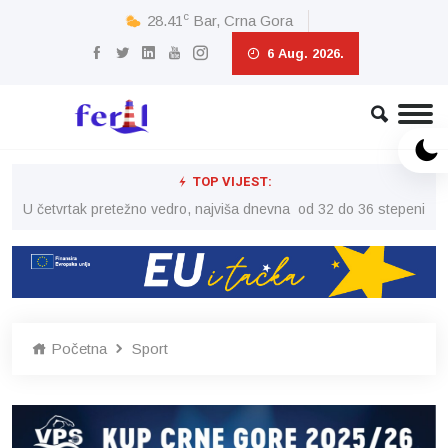
c
28.41
Bar, Crna Gora
6 Aug. 2026.
TOP VIJEST:
peni
U četvrtak pretežno vedro, najviša dnevna od 32 do 36 stepeni
U č
Početna
Sport