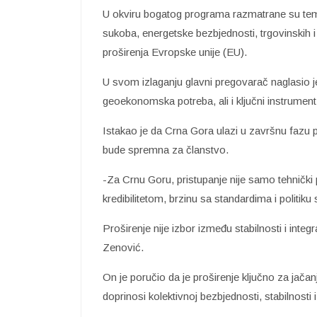
U okviru bogatog programa razmatrane su teme
sukoba, energetske bezbjednosti, trgovinskih
proširenja Evropske unije (EU).
U svom izlaganju glavni pregovarač naglasio je
geoekonomska potreba, ali i ključni instrumen
Istakao je da Crna Gora ulazi u završnu fazu 
bude spremna za članstvo.
-Za Crnu Goru, pristupanje nije samo tehnički p
kredibilitetom, brzinu sa standardima i politik
Proširenje nije izbor između stabilnosti i integr
Zenović.
On je poručio da je proširenje ključno za jača
doprinosi kolektivnoj bezbjednosti, stabilnosti 