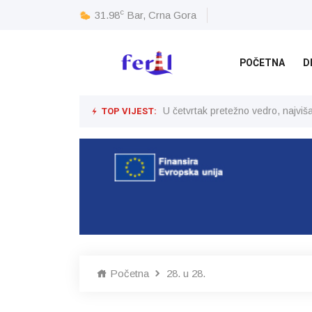
c
31.98
Bar, Crna Gora
POČETNA
D
TOP VIJEST:
U četvrtak pretežno vedro, najvi
Početna
28. u 28.