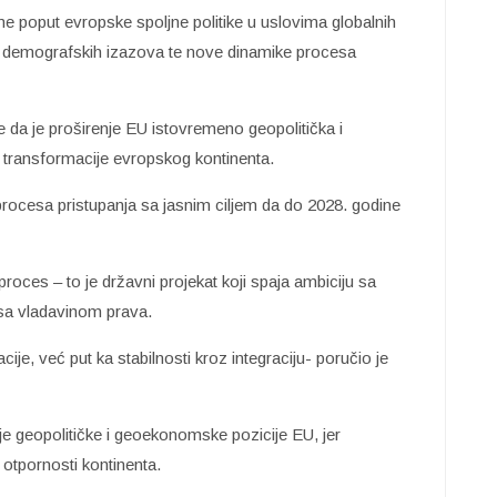
 poput evropske spoljne politike u uslovima globalnih
 i demografskih izazova te nove dinamike procesa
 da je proširenje EU istovremeno geopolitička i
t transformacije evropskog kontinenta.
procesa pristupanja sa jasnim ciljem da do 2028. godine
roces – to je državni projekat koji spaja ambiciju sa
u sa vladavinom prava.
acije, već put ka stabilnosti kroz integraciju- poručio je
nje geopolitičke i geoekonomske pozicije EU, jer
i otpornosti kontinenta.