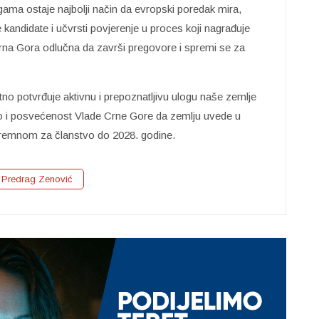
ama ostaje najbolji način da evropski poredak mira,
 kandidate i učvrsti povjerenje u proces koji nagrađuje
 Crna Gora odlučna da završi pregovore i spremi se za
 potvrđuje aktivnu i prepoznatljivu ulogu naše zemlje
o i posvećenost Vlade Crne Gore da zemlju uvede u
 spremnom za članstvo do 2028. godine.
Predrag Zenović