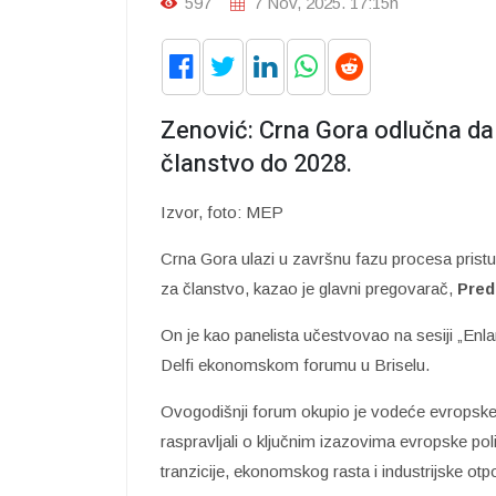
597
7 Nov, 2025. 17:15h
Zenović: Crna Gora odlučna da 
članstvo do 2028.
Izvor, foto: MEP
Crna Gora ulazi u završnu fazu procesa prist
za članstvo, kazao je glavni pregovarač,
Pred
On je kao panelista učestvovao na sesiji „En
Delfi ekonomskom forumu u Briselu.
Ovogodišnji forum okupio je vodeće evropske 
raspravljali o ključnim izazovima evropske poli
tranzicije, ekonomskog rasta i industrijske otp