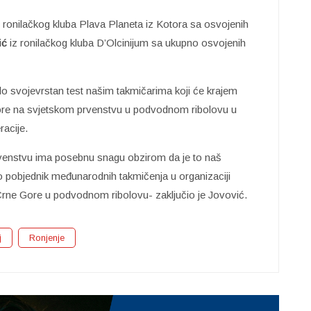
 ronilačkog kluba Plava Planeta iz Kotora sa osvojenih
ić
iz ronilačkog kluba D’Olcinijum sa ukupno osvojenih
lo svojevrstan test našim takmičarima koji će krajem
Gore na svjetskom prvenstvu u podvodnom ribolovu u
acije.
enstvu ima posebnu snagu obzirom da je to naš
bio pobjednik međunarodnih takmičenja u organizaciji
Crne Gore u podvodnom ribolovu- zaključio je Jovović.
j
Ronjenje