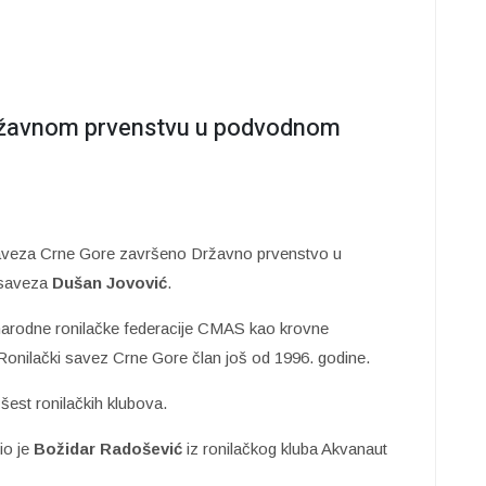
 državnom prvenstvu u podvodnom
 saveza Crne Gore završeno Državno prvenstvo u
 saveza
Dušan Jovović
.
arodne ronilačke federacije CMAS kao krovne
je Ronilački savez Crne Gore član još od 1996. godine.
est ronilačkih klubova.
io je
Božidar Radošević
iz ronilačkog kluba Akvanaut