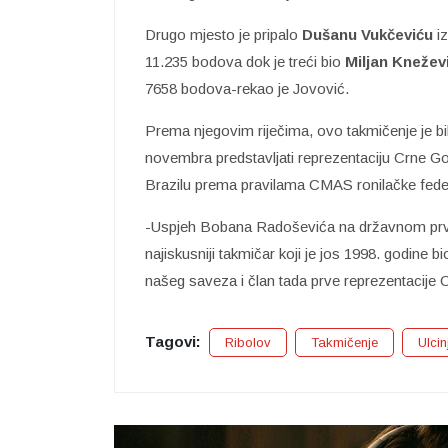
Drugo mjesto je pripalo
Dušanu
Vukčeviću
iz
11.235 bodova dok je treći bio
Miljan Knežev
7658 bodova-rekao je Jovović.
Prema njegovim riječima, ovo takmičenje je bi
novembra predstavljati reprezentaciju Crne 
Brazilu prema pravilama CMAS ronilačke feder
-Uspjeh Bobana Radoševića na državnom prv
najiskusniji takmičar koji je jos 1998. godine 
našeg saveza i član tada prve reprezentacije 
Tagovi:
Ribolov
Takmičenje
Ulcin