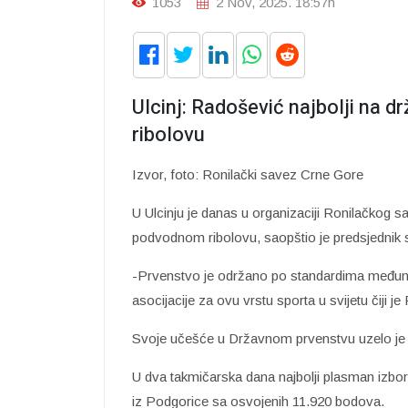
1053
2 Nov, 2025. 18:57h
Ulcinj: Radošević najbolji na
ribolovu
Izvor, foto: Ronilački savez Crne Gore
U Ulcinju je danas u organizaciji Ronilačkog
podvodnom ribolovu, saopštio je predsjednik
-Prvenstvo je održano po standardima međun
asocijacije za ovu vrstu sporta u svijetu čiji 
Svoje učešće u Državnom prvenstvu uzelo je š
U dva takmičarska dana najbolji plasman izbor
iz Podgorice sa osvojenih 11.920 bodova.